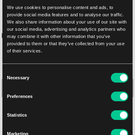
Odbiór osobisty w sklepie
Jutro
We use cookies to personalise content and ads, to
06.08.2026
Brno
provide social media features and to analyse our traffic.
We also share information about your use of our site with
our social media, advertising and analytics partners who
Podobne produkty
may combine it with other information that you’ve
provided to them or that they’ve collected from your use
of their services.
Consent
Necessary
Selection
Preferences
Statistics
Chessex zestaw 6-ściennych kości 16mm – Gemini Gel Green-
Marketing
Pink/blue Luminary (12 szt.)