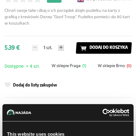
Chroń swoje talie i dbaj o ich porządek dzięki pudełku na karty z
grafiką z kreskówki Disney "Goof Troop". Pudełko pomieści do 80 kart
w koszulkach.
5.39 €
1
szt.
DODAJ DO KOSZYKA
W sklepie Praga:
(1)
W sklepie Brno:
(0)
Dostępne: > 4 szt.
Dodaj do listy zakupów
Metody dostawy
UPS
10.08.2026
Odbiór osobisty w sklepie
Jutro
06.08.2026
Brno
This website uses cookies