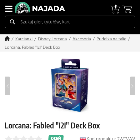
Karcianki
Disney Lorcana
Akcesoria
Pudełka na talie
Lorcana: Fabled "I2I" Deck Box
Lorcana: Fabled "I2I" Deck Box
Kod produktu: 2WTVAV
OCEŃ