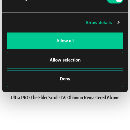
Może Ci się spodobać
1
8.99 €
Dostępne: 3 szt.
Show details
NEW
Allow all
Allow selection
Deny
Ultra PRO The Elder Scrolls IV: Oblivion Remastered Alcove
Flip Deck Box
1
16.39 €
Dostępne: 3 szt.