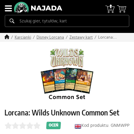
Lorcana:
Karcianki
Disney Lorcana
Zestawy kart
Wilds
Unknown
Common Set
Lorcana: Wilds Unknown Common Set
Kod produktu: GNMWPP
OCEŃ