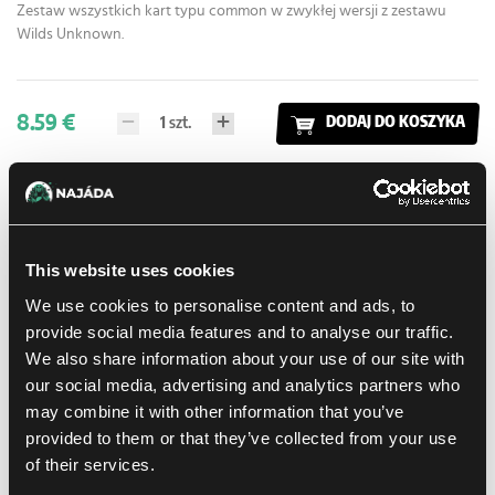
Zestaw wszystkich kart typu common w zwykłej wersji z zestawu
Wilds Unknown.
8.59 €
1
szt.
DODAJ DO KOSZYKA
W sklepie Praga:
(0)
W sklepie Brno:
(0)
Dostępne: > 36 szt.
Rabat Ilościowy:
7.79 €
Kup 4 szt.
This website uses cookies
We use cookies to personalise content and ads, to
provide social media features and to analyse our traffic.
Dodaj do listy zakupów
We also share information about your use of our site with
our social media, advertising and analytics partners who
may combine it with other information that you’ve
Metody dostawy
provided to them or that they’ve collected from your use
UPS
14.08.2026
of their services.
Odbiór osobisty w sklepie Brno
11.08.2026