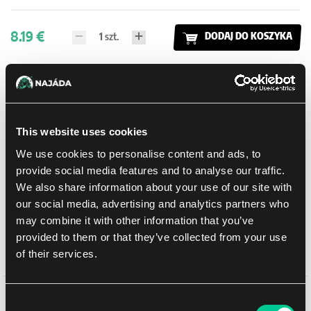
8.19 €
1
szt.
DODAJ DO KOSZYKA
W sklepie Praga:
(0)
W sklepie Brno:
(0)
Dostępne: > 20 szt.
Dodaj do listy zakupów
This website uses cookies
We use cookies to personalise content and ads, to
provide social media features and to analyse our traffic.
Metody dostawy
We also share information about your use of our site with
Balikovna
10.08.2026
our social media, advertising and analytics partners who
Odbiór osobisty w sklepie
Jeszcze dzisiaj
may combine it with other information that you’ve
07.08.2026
Praga
provided to them or that they’ve collected from your use
Odbiór osobisty w sklepie Brno
10.08.2026
of their services.
Może Ci się spodobać
Consent