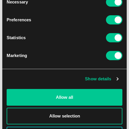
Necessary
Selection
Preferences
NEW
Statistics
Marketing
Show details
Lorcana: Attack of the Vine! – Common Set
1
2.79 €
Allow all
Dostępne: > 36 szt.
Allow selection