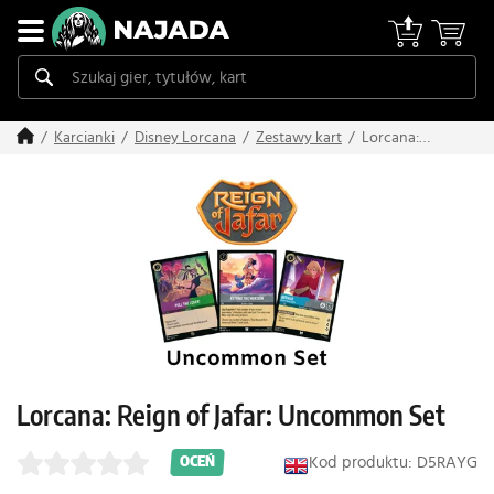
Lorcana:
Karcianki
Disney Lorcana
Zestawy kart
Reign of Jafar:
Uncommon
Set
Lorcana: Reign of Jafar: Uncommon Set
Kod produktu: D5RAYG
OCEŃ