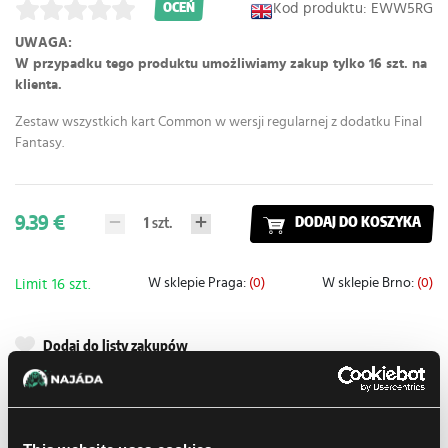
Kod produktu: EWW5RG
OCEŃ
UWAGA:
W przypadku tego produktu umożliwiamy zakup tylko 16 szt. na
klienta.
Zestaw wszystkich kart Common w wersji regularnej z dodatku Final
Fantasy.
9.39 €
1
szt.
DODAJ DO KOSZYKA
W sklepie Praga:
(0)
W sklepie Brno:
(0)
Limit 16 szt.
Dodaj do listy zakupów
Metody dostawy
Balikovna
11.08.2026