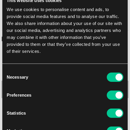
This website uses cookies
Odbiór osobisty w sklepie Praga
10.08.2026
We use cookies to personalise content and ads, to
provide social media features and to analyse our traffic.
Odbiór osobisty w sklepie Brno
11.08.2026
We also share information about your use of our site with
our social media, advertising and analytics partners who
may combine it with other information that you’ve
Podobne produkty
provided to them or that they’ve collected from your use
of their services.
-9 %
Consent
Necessary
Selection
Preferences
Oferta
miesiąca
Statistics
Ultra PRO The Lost Caverns of Ixalan: klaser – 4 kieszenie