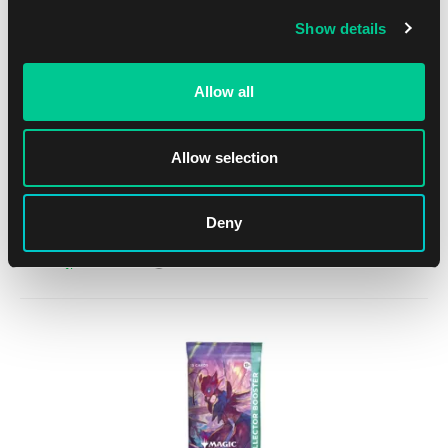
Show details
Allow all
Allow selection
Magic: The Gathering | Teenage Mutant Ninja Turtles
Collector Booster
Deny
1
32.99 €
Dostępne: > 12 szt.