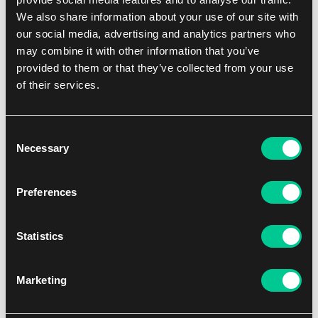
We also share information about your use of our site with
our social media, advertising and analytics partners who
may combine it with other information that you’ve
provided to them or that they’ve collected from your use
of their services.
Consent
Necessary
Magic: The Gathering | Teenage Mutant Ninja Turtles Play
Selection
Booster
Preferences
5.39 €
1
3.99 €
Dostępne: > 20 szt.
Statistics
Marketing