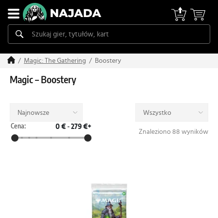
Boostery
Magic: The Gathering
Magic – Boostery
Najnowsze
Wszystko
Cena:
0 €
-
279 €+
Znaleziono 88 wyników