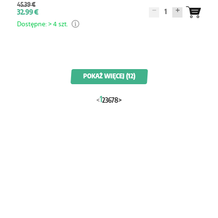
45.39 €
1
32.99 €
Dostępne: > 4 szt.
POKAŻ WIĘCEJ (12)
1
<
2
3
6
7
8
>