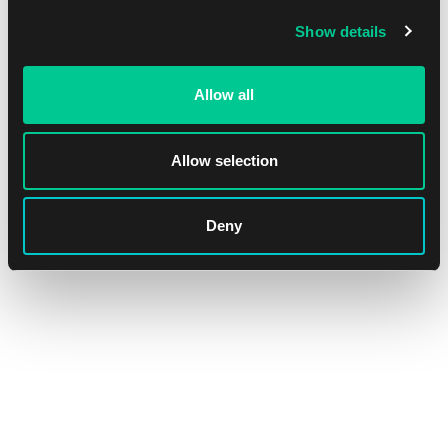
Show details
Allow all
Allow selection
Deny
Wilds of Eldraine Set Booster
1
12.39 €
Dostępne: > 4 szt.