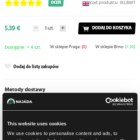
Kod produktu: IKLBMT
OCEŃ
5.39 €
1
szt.
DODAJ DO KOSZYKA
W sklepie Praga:
(0)
W sklepie Brno:
(> 20)
Dostępne: > 4 szt.
Dodaj do listy zakupów
Metody dostawy
Balikovna
12.08.2026
Odbiór osobisty w sklepie
Jutro
11.08.2026
Praga
This website uses cookies
Odbiór osobisty w sklepie Brno
Jutro
11.08.2026
We use cookies to personalise content and ads, to