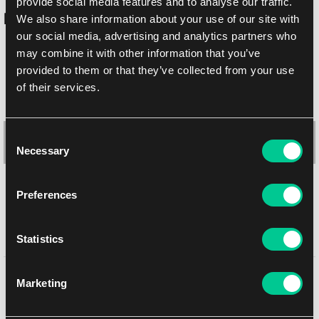
provide social media features and to analyse our traffic.
Podobne produkty
We also share information about your use of our site with
our social media, advertising and analytics partners who
may combine it with other information that you’ve
provided to them or that they’ve collected from your use
of their services.
Consent
Necessary
Selection
Preferences
Ultimate Guard QuadRow strony na playsety z bocznym
Statistics
wkładaniem – 24 kieszenie (Przezroczyste, 10 szt.)
Może Ci się spodobać
1
6.39 €
Marketing
Dostępne: > 12 szt.