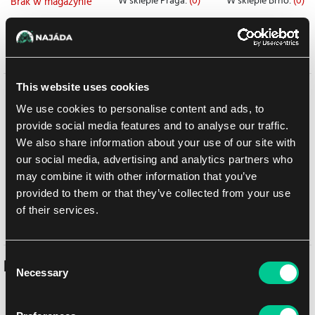
W sklepie Praga:
(0)
W sklepie Brno:
(0)
Brak w magazynie
Dodaj do listy zakupów
This website uses cookies
Szczegółowy opis
We use cookies to personalise content and ads, to
provide social media features and to analyse our traffic.
Powróć do Śródziemia i przeżyj wielki początek ponadczasowej
We also share information about your use of our site with
opowieści! Wyrusz z The Shire wraz z Bilbem, Gandalfem i ich
our social media, advertising and analytics partners who
kompanią krasnoludów w pogoni za bogactwem, przygodą i
may combine it with other information that you’ve
przerażającym smokiem Smaugiem.
provided to them or that they’ve collected from your use
Gromadź i rekrutuj swoje armie w cieniu Samotnej Góry, a
of their services.
następnie stocz bitwę o skarby Ereboru!
Consent
Podobne produkty
Necessary
Selection