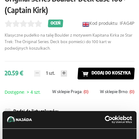
(Captain Kirk)
Kod produktu: IFAG4P
OCEŃ
Klasyczne pudełko na talię Boulder z motywem Kapitana Kirka ze Star
Trek: The Original Series. Deck box pomieści do 100 kart w
podwójnych koszulkach.
20.59 €
1
szt.
DODAJ DO KOSZYKA
W sklepie Praga:
(0)
W sklepie Brno:
(0)
Dostępne: > 4 szt.
Dodaj do listy zakupów
Metody dostawy