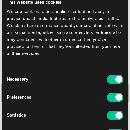
This website uses cookies
UPS
14.08.2026
We use cookies to personalise content and ads, to
Odbiór osobisty w sklepie Brno
11.08.2026
provide social media features and to analyse our traffic.
Odbiór osobisty w sklepie Brno
11.08.2026
We also share information about your use of our site with
our social media, advertising and analytics partners who
may combine it with other information that you’ve
Podobne produkty
provided to them or that they’ve collected from your use
of their services.
Consent
Necessary
Selection
Preferences
Statistics