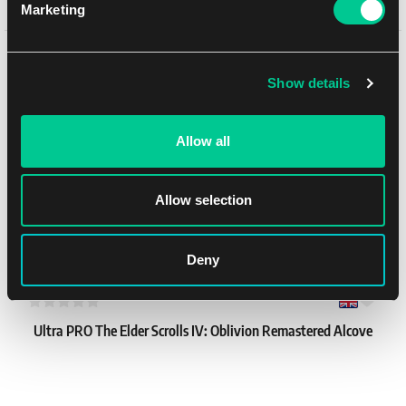
Chessex zestaw 6-ściennych kości 16mm – Brush Sunrise/black
Marketing
(12 szt.)
Może Ci się spodobać
1
7.79 €
Show details
Dostępne: 4 szt.
Allow all
NEW
Allow selection
Deny
Ultra PRO The Elder Scrolls IV: Oblivion Remastered Alcove
Flip Deck Box
1
16.39 €