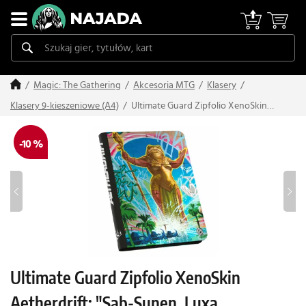
Magic: The Gathering
Akcesoria MTG
Klasery
Ultimate Guard Zipfolio XenoSkin
Klasery 9-kieszeniowe (A4)
Aetherdrift: "Sab-Sunen, Luxa
Embodied" – 9 kieszeni
-10 %
Ultimate Guard Zipfolio XenoSkin
Aetherdrift: "Sab-Sunen, Luxa