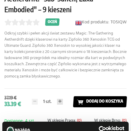
Embodied" – 9 kieszeni
Kod produktu: TO5IQW
OCEŃ
Odkryj szybki i pełen akcji świat zestawu Magic: The Gathering
Aetherdrift dzięki klaserowi na karty Zipfolio 360 Xenoskin TCG od
Ultimate Guard. Zipfolio 360 Xenoskin to wysokiej jakości klaser na
karty kolekcjonerskie z 20 czarnymi stronami o 18 kieszeniach. Bocznie
ładowane 360 przegródek ma idealny rozmiar dla kart w podwójnych
koszulkach. Zewnętrzna część Zipfolio wykonana jest z wytrzymałego
materiału Xenoskin i może być całkowicie i bezpiecznie zamknięta za
pomocą zamka błyskawicznego.
37.19 €
1
szt.
DODAJ DO KOSZYKA
33.39 €
W sklepie Praga:
(0)
W sklepie Brno:
(0)
Dostępne: 4 szt.