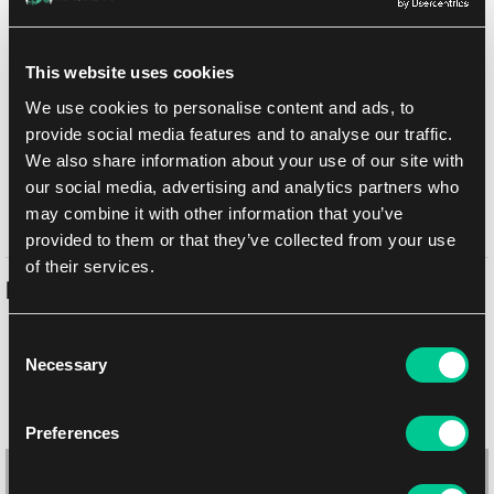
Dodaj do listy zakupów
This website uses cookies
We use cookies to personalise content and ads, to
Metody dostawy
provide social media features and to analyse our traffic.
UPS
11.08.2026
We also share information about your use of our site with
Odbiór osobisty w sklepie Brno
10.08.2026
our social media, advertising and analytics partners who
Odbiór osobisty w sklepie Brno
10.08.2026
may combine it with other information that you’ve
provided to them or that they’ve collected from your use
of their services.
Podobne produkty
Consent
Necessary
Selection
Preferences