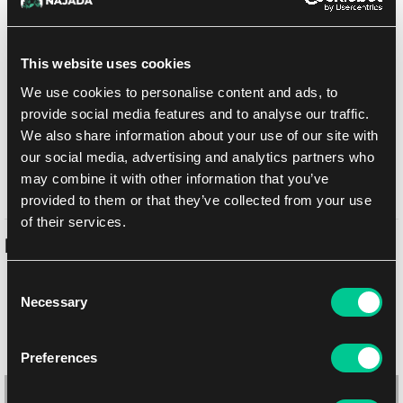
Dodaj do listy zakupów
This website uses cookies
We use cookies to personalise content and ads, to
Metody dostawy
provide social media features and to analyse our traffic.
UPS
14.08.2026
We also share information about your use of our site with
Odbiór osobisty w sklepie Brno
11.08.2026
our social media, advertising and analytics partners who
Odbiór osobisty w sklepie Brno
may combine it with other information that you’ve
11.08.2026
provided to them or that they’ve collected from your use
of their services.
Podobne produkty
Consent
Necessary
Selection
Preferences