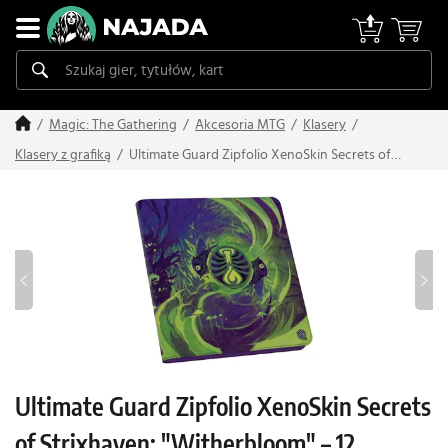
Magic: The Gathering
Akcesoria MTG
Klasery
Ultimate Guard Zipfolio XenoSkin Secrets of
Klasery z grafiką
Strixhaven: "Witherbloom" – 12 kieszeni
Ultimate Guard Zipfolio XenoSkin Secrets
of Strixhaven: "Witherbloom" – 12