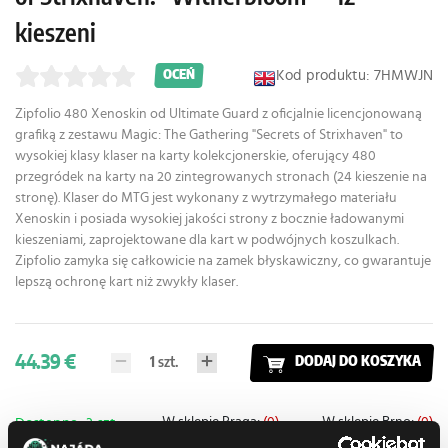
kieszeni
Kod produktu: 7HMWJN
OCEŃ
Zipfolio 480 Xenoskin od Ultimate Guard z oficjalnie licencjonowaną
grafiką z zestawu Magic: The Gathering "Secrets of Strixhaven" to
wysokiej klasy klaser na karty kolekcjonerskie, oferujący 480
przegródek na karty na 20 zintegrowanych stronach (24 kieszenie na
stronę). Klaser do MTG jest wykonany z wytrzymałego materiału
Xenoskin i posiada wysokiej jakości strony z bocznie ładowanymi
kieszeniami, zaprojektowane dla kart w podwójnych koszulkach.
Zipfolio zamyka się całkowicie na zamek błyskawiczny, co gwarantuje
lepszą ochronę kart niż zwykły klaser.
44.39 €
1
szt.
DODAJ DO KOSZYKA
W sklepie Praga:
(0)
W sklepie Brno:
(0)
Dostępne: 3 szt.