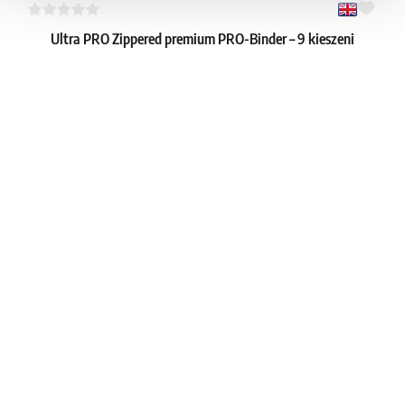
Ultra PRO Zippered premium PRO-Binder – 9 kieszeni
(czarny)
1
23.79 €
Dostępne: 4 szt.