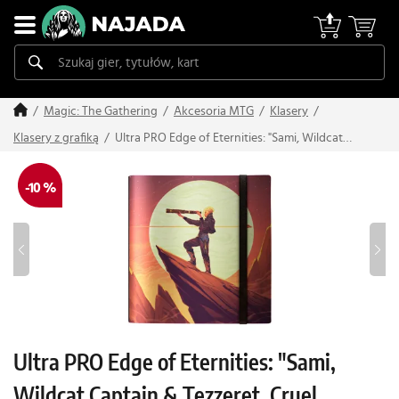
Magic: The Gathering
Akcesoria MTG
Klasery
Ultra PRO Edge of Eternities: "Sami, Wildcat
Klasery z grafiką
Captain & Tezzeret, Cruel Captain" PRO-Binder –
12 kieszeni
-10 %
Ultra PRO Edge of Eternities: "Sami,
Wildcat Captain & Tezzeret, Cruel