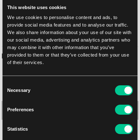
Metody dostawy
This website uses cookies
UPS
17.08.2026
We use cookies to personalise content and ads, to
Odbiór osobisty w sklepie Brno
12.08.2026
provide social media features and to analyse our traffic.
We also share information about your use of our site with
Odbiór osobisty w sklepie Brno
12.08.2026
our social media, advertising and analytics partners who
may combine it with other information that you’ve
provided to them or that they’ve collected from your use
Podobne produkty
of their services.
Consent
Necessary
Selection
Preferences
Statistics