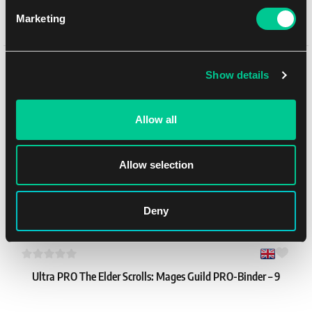
Marketing
Dragon Shield koszulki z motywem – Batman (100 szt.)
1
11.99 €
Może Ci się spodobać
Dostępne: 4 szt.
Show details
Allow all
NEW
Allow selection
Deny
Ultra PRO The Elder Scrolls: Mages Guild PRO-Binder – 9
kieszeni