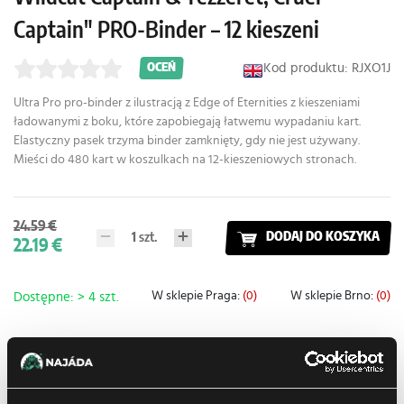
Captain" PRO-Binder – 12 kieszeni
Kod produktu: RJXO1J
OCEŃ
Ultra Pro pro-binder z ilustracją z
Edge of Eternities
z kieszeniami
ładowanymi z boku, które zapobiegają łatwemu wypadaniu kart.
Elastyczny pasek trzyma binder zamknięty, gdy nie jest używany.
Mieści do 480 kart w koszulkach na 12-kieszeniowych stronach.
24.59 €
1
szt.
DODAJ DO KOSZYKA
22.19 €
W sklepie Praga:
(0)
W sklepie Brno:
(0)
Dostępne: > 4 szt.
Dodaj do listy zakupów