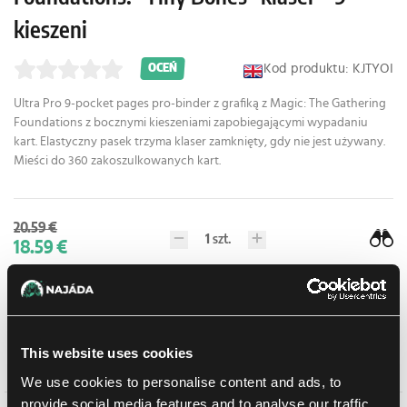
kieszeni
Kod produktu: KJTYOI
OCEŃ
Ultra Pro 9-pocket pages pro-binder z grafiką z
Magic: The Gathering
Foundations
z bocznymi kieszeniami zapobiegającymi wypadaniu
kart. Elastyczny pasek trzyma klaser zamknięty, gdy nie jest używany.
Mieści do 360 zakoszulkowanych kart.
20.59 €
1
szt.
18.59 €
W sklepie Praga:
(0)
W sklepie Brno:
(0)
Brak w magazynie
This website uses cookies
Dodaj do listy zakupów
We use cookies to personalise content and ads, to
provide social media features and to analyse our traffic.