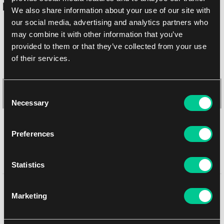
Podobne produkty
We also share information about your use of our site with
our social media, advertising and analytics partners who
may combine it with other information that you’ve
provided to them or that they’ve collected from your use
of their services.
Consent
Necessary
Selection
Preferences
Gamegenic Prime koszulki – Orange (pomarańczowe, 100 szt.)
Statistics
1
5.79 €
Może Ci się spodobać
Dostępne: > 8 szt.
Marketing