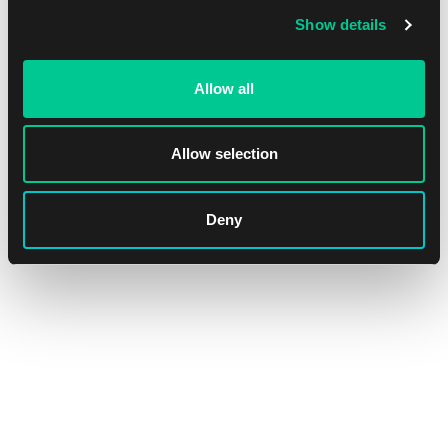
NEW
Show details
Allow all
Allow selection
Deny
Lorcana: Mickey Mouse & Minnie Mouse portfolio – 9
kieszeni
1
22.19 €
Dostępne: > 8 szt.