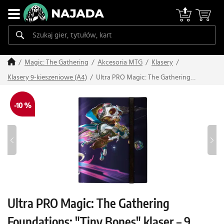
Magic: The Gathering
Akcesoria MTG
Klasery
Ultra PRO Magic: The Gathering
Klasery 9-kieszeniowe (A4)
Foundations: "Tiny Bones" klaser – 9
kieszeni
-10 %
Ultra PRO Magic: The Gathering
Foundations: "Tiny Bones" klaser – 9