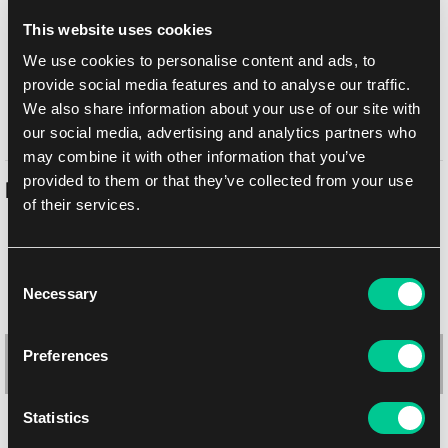
Metody dostawy
This website uses cookies
UPS
14.08.2026
We use cookies to personalise content and ads, to
provide social media features and to analyse our traffic.
Odbiór osobisty w sklepie Brno
11.08.2026
We also share information about your use of our site with
Odbiór osobisty w sklepie Brno
11.08.2026
our social media, advertising and analytics partners who
may combine it with other information that you’ve
provided to them or that they’ve collected from your use
Podobne produkty
of their services.
Consent
Necessary
Selection
Preferences
Statistics