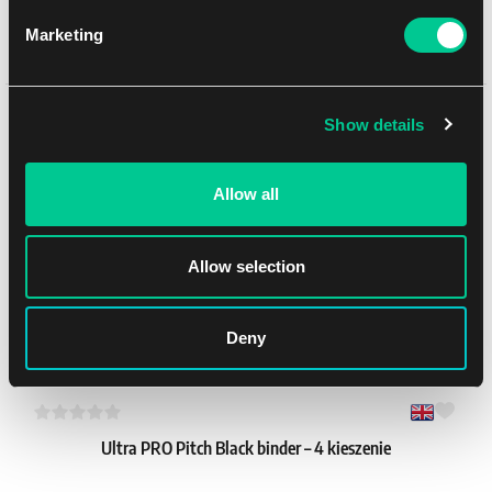
Marketing
Ultra PRO Energy – Grass Type koszulki (65 szt.)
1
6.99 €
Może Ci się spodobać
Show details
Dostępne: > 4 szt.
Allow all
NEW
Allow selection
Deny
Ultra PRO Pitch Black binder – 4 kieszenie