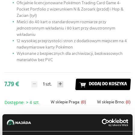
Oficjalnie licencjonowane Pokémon Trading Card Game 4-
Pocket Portfolio z wizerunkiem N & Zoroark (przód) i Hop &
Zacian (tył)
Mieści do 40 kart o standardowym rozmiarze przy
jednostronnym wkładaniu i 80 kart przy dwustronnym
wkładaniu
12 wysokiej przejrzystości stron z dodatkowym miejscem na 4
nadwymiarowe karty Pokémon
Wykonane z bezpiecznych dla archiwizacji, bezkwasowych
materiałów bez PVC
7.79 €
1
szt.
DODAJ DO KOSZYKA
W sklepie Praga:
(0)
W sklepie Brno:
(0)
Dostępne: > 4 szt.
Dodaj do listy zakupów