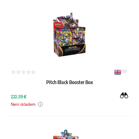
Každý booster ukrývá také jednu energii a unikátní kódy, díky
kterým si stejný obsah odemknete i v digitální hře Pokémon TCG
Live.
Všechny boxy odebíráme přímo z oficiální distribuce a prodáváme je
v originálním balení s neporušenou fólií (tzv. sealed). Máte tak
stoprocentní jistotu, že s balíčky před vámi nikdo nemanipuloval.
Pro koho se booster boxy hodí?
Booster boxy osloví snad všechny typy trenérů. Konkrétní krabici si
vyberte jednoduše podle toho, jaké karty z dané edice zrovna
potřebujete.
Pro aktivní hráče: Pokud ladíte balíček na aktuální sezónu
Pitch Black Booster Box
Pokémon turnajů, potřebujete pořádnou hromadu
specifických karet. Box vám dodá herní základ za tu nejlepší
222.59 €
cenu.
Pro sběratele: Otevírat tolik balíčků za sebou je zkrátka čistý
Není skladem
adrenalin. Navíc máte díky celému boxu statisticky nejvyšší
Vyplatí se koupit celý box?
šanci, že si vytáhnete ty nejvzácnější karty, jako jsou vysoce
Často se nás ptáte, jestli není lepší vzít si jen pár jednotlivých balíčků.
ceněné Secret Rare nebo Special Illustration Rare.
Tady máte hlavní důvody, proč dává velká krabice jednoznačně
Pro investory: Nerozbalené krabice z populárních edic rychle
smysl:
mizí z trhu a jejich hodnota tak časem roste. I z tohoto
Nejlepší poměr ceny a výkonu: Když si částku rozpočítáte na