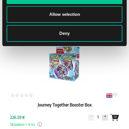
411.99 €
1
391.39 €
Allow selection
Skladem > 12 ks
Deny
Journey Together Booster Box
1
226.59 €
Skladem > 4 ks