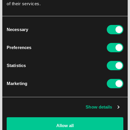
of their services.
Mega Evolution Enhanced Booster Box
Consent
1
399.79 €
Necessary
Selection
Skladem > 12 ks
Preferences
-5 %
Statistics
Marketing
Show details
Destined Rivals Booster Box
Allow all