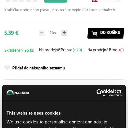
Krabička z odolného plastu, do které se vejde 100 karet v obalech
5.39 €
1
ks
DO KOŠÍKU
Na prodejně Praha:
(> 20)
Na prodejně Brno:
(0)
Skladem > 36 ks
Přidat do nákupního seznamu
Doručení k Vám
UPS
14. 8. 2026
osobně na prodejně Brno
10. 8. 2026
This website uses cookies
osobně na prodejně Brno
10. 8. 2026
We use cookies to personalise content and ads, to