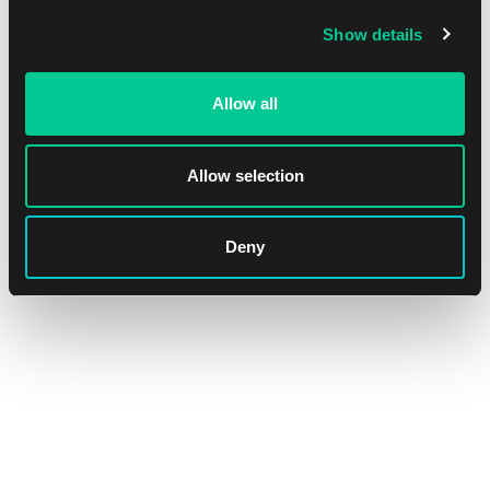
Show details
NEW
Allow all
Allow selection
Deny
Ultra PRO The Elder Scrolls IV: Oblivion Remastered Alcove
Flip Deck Box
1
16.39 €
Skladem 3 ks