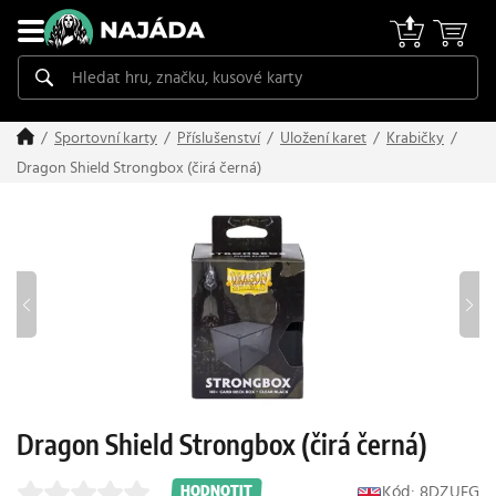
Sportovní karty
Příslušenství
Uložení karet
Krabičky
Dragon Shield Strongbox (čirá černá)
Dragon Shield Strongbox (čirá černá)
Kód: 8DZUFG
HODNOTIT