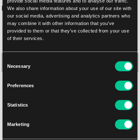
provide social media features and to analyse our traffic.
Podobné produkty
We also share information about your use of our site with
our social media, advertising and analytics partners who
may combine it with other information that you’ve
provided to them or that they’ve collected from your use
of their services.
Consent
Necessary
Selection
Preferences
Gamegenic Marvel Super Heroes: "Director Nick Fury" Prime
Statistics
Playmat
Mohlo by se Vám líbit
1
18.99 €
Marketing
Skladem 2 ks