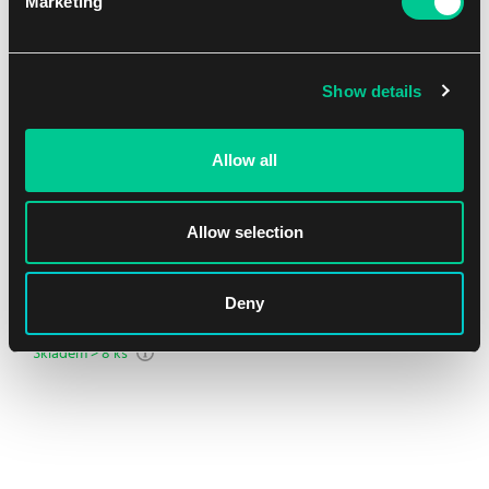
Marketing
NEW
Show details
Allow all
Allow selection
Lorcana: Mickey Mouse & Minnie Mouse portfolio – 9 kapes
Deny
1
22.19 €
Skladem > 8 ks