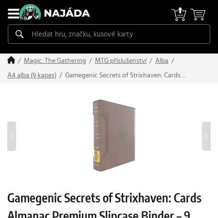
Magic: The Gathering
MTG příslušenství
Alba
Gamegenic Secrets of Strixhaven: Cards
A4 alba (9 kapes)
Almanac Premium Slipcase Binder – 9 kapes
(Quandrix)
Gamegenic Secrets of Strixhaven: Cards
Almanac Premium Slipcase Binder – 9