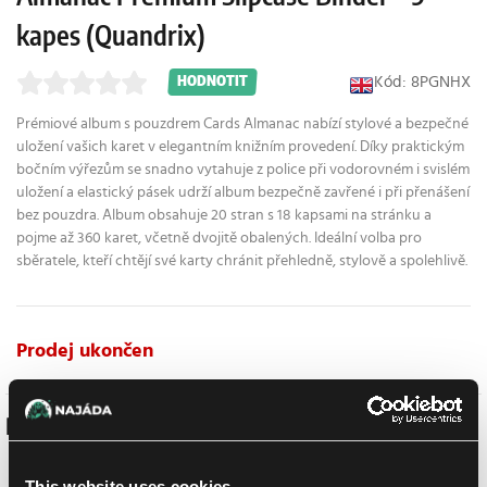
kapes (Quandrix)
Kód: 8PGNHX
HODNOTIT
Prémiové album s pouzdrem Cards Almanac nabízí stylové a bezpečné
uložení vašich karet v elegantním knižním provedení. Díky praktickým
bočním výřezům se snadno vytahuje z police při vodorovném i svislém
uložení a elastický pásek udrží album bezpečně zavřené i při přenášení
bez pouzdra. Album obsahuje 20 stran s 18 kapsami na stránku a
pojme až 360 karet, včetně dvojitě obalených. Ideální volba pro
sběratele, kteří chtějí své karty chránit přehledně, stylově a spolehlivě.
Prodej ukončen
Podobné produkty
This website uses cookies