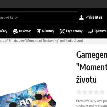
přihlásit se
ní hry
Deskovky
Miniatury
Hry na hrdiny
Sportovní 
ts of Strixhaven: "Moment of Reckoning" počítadlo životů
Gamegeni
"Moment 
životů
Prémiové akrylové po
sledovat počet životů