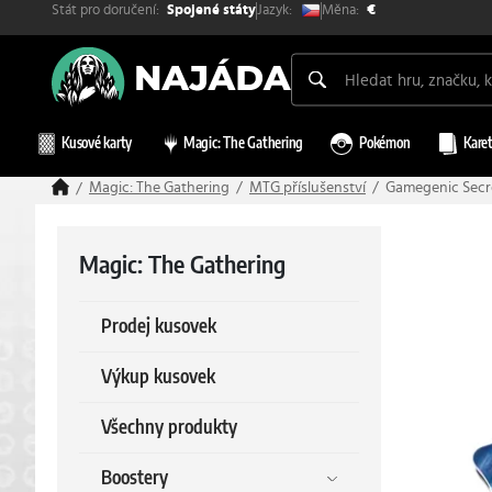
Stát pro doručení:
Měna:
Jazyk:
Spojené státy
€
Kusové karty
Magic: The Gathering
Pokémon
Karet
Magic: The Gathering
MTG příslušenství
Gamegenic Secre
Magic: The Gathering
Prodej kusovek
Výkup kusovek
Všechny produkty
Boostery