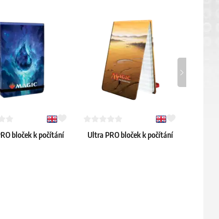
PRO bloček k počítání
Ultra PRO bloček k počítání
Game
ů – Celestial Island
životů – Plains
Unli
3.99 €
11.59 €
> 4 ks
Skladem > 4 ks
Skladem 