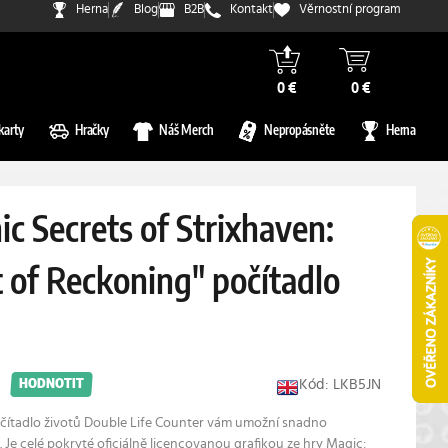
Herna
Blog
B2B
Kontakt
Věrnostní program
0 €
0 €
karty
Hračky
Náš Merch
Nepropásněte
Herna
c Secrets of Strixhaven:
of Reckoning" počítadlo
Kód: LKB5JN
HODNOTIT
čítadlo životů Double Life Counter vám umožní snadno
. Je celé pokryté oficiálně licencovanou grafikou ze hry Magic: