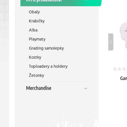
Obaly
Krabičky
Alba
Playmaty
Grading samolepky
Kostky
Toploadery a holdery
Žetonky
Gam
Unlimi
Merchandise
11.59 €
Skladem 