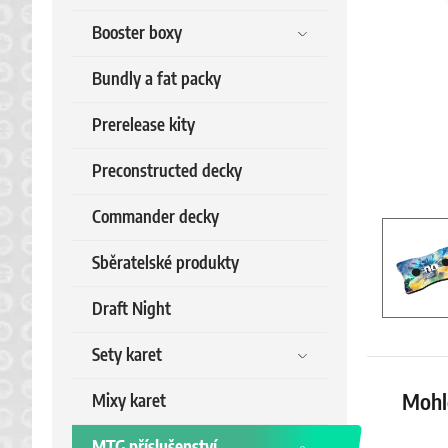
Booster boxy
Bundly a fat packy
Prerelease kity
Preconstructed decky
Commander decky
Sběratelské produkty
Draft Night
Sety karet
Mohlo
Mixy karet
MTG příslušenství