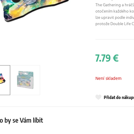
The Gathering a hráč
otočením každého kole
lze upravit podle ind
protože Double Life C
7.79 €
Není skladem
Přidat do náku
 by se Vám líbit