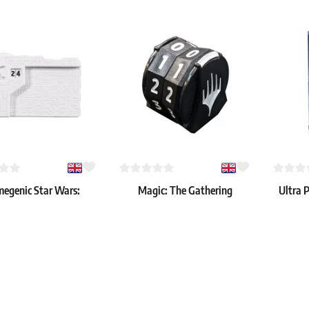
egenic Star Wars:
Magic: The Gathering
Ultra 
ted Damage Pad – bílý
Foundations: Starter
život
Collection Počítadlo Životů
3.99 €
3.99 €
> 4 ks
Skladem > 36 ks
Skladem 