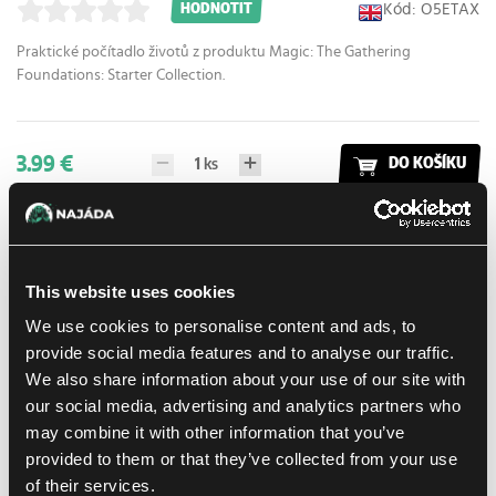
Kód: O5ETAX
HODNOTIT
Praktické počítadlo životů z produktu
Magic: The Gathering
Foundations: Starter Collection.
3.99 €
1
ks
DO KOŠÍKU
Na prodejně Praha:
(0)
Na prodejně Brno:
(0)
Skladem > 36 ks
This website uses cookies
Množstevní Sleva:
3.26 €
Kup 3 ks
We use cookies to personalise content and ads, to
provide social media features and to analyse our traffic.
We also share information about your use of our site with
Přidat do nákupního seznamu
our social media, advertising and analytics partners who
may combine it with other information that you’ve
provided to them or that they’ve collected from your use
Doručení k Vám
of their services.