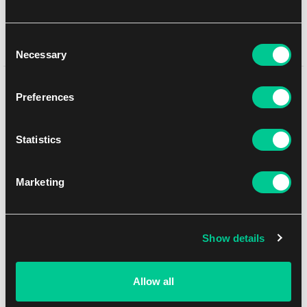
UPS
11. 8. 2026
osobně na prodejně Brno
10. 8. 2026
Consent
osobně na prodejně Brno
10. 8. 2026
Necessary
Selection
Mohlo by se Vám líbit
Preferences
Statistics
Marketing
Show details
Allow all
Ultra PRO bloček k počítání životů – Celestial Forest