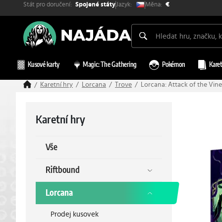
Stát pro doručení:
Měna:
Jazyk:
Spojené státy
€
Kusové karty
Magic: The Gathering
Pokémon
Karet
Karetní hry
Lorcana
Trove
Lorcana: Attack of the Vine!
Karetní hry
Vše
Riftbound
Lorcana
Prodej kusovek