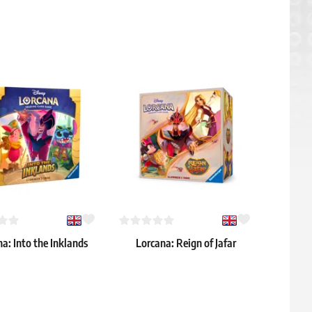
a: Into the Inklands
Lorcana: Reign of Jafar
llumineer's Trove
Illumineer's Trove
53.59 €
> 8 ks
Skladem > 12 ks