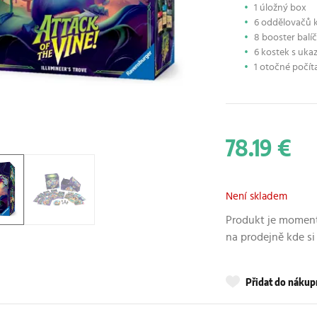
1 úložný box
6 oddělovačů 
8 booster bal
6 kostek s ukaz
1 otočné počít
78.19 €
Není skladem
Produkt je moment
na prodejně kde si
Přidat do náku