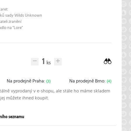
karet
íčků sady Wilds Unknown
ateli zranění
adlo na "Lore"
Na prodejně Praha:
Na prodejně Brno:
(3)
(4)
álně vyprodaný v e-shopu, ale stále ho máme skladem
 jej můžete ihned koupit.
pního seznamu