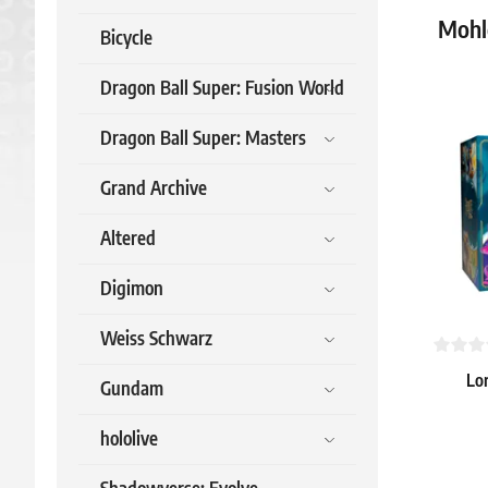
Mohlo
Bicycle
Dragon Ball Super: Fusion World
Dragon Ball Super: Masters
Grand Archive
Altered
Digimon
Weiss Schwarz
Lor
Gundam
I
hololive
45.19 €
Skladem 