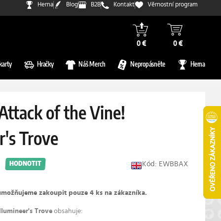
Herna
Blog
B2B
Kontakt
Věrnostní program
0 €
0 €
karty
Hračky
Náš Merch
Nepropásněte
Herna
Attack of the Vine!
r's Trove
Kód: EWBBAX
HODNOTIT
umožňujeme zakoupit pouze 4 ks na zákazníka.
Illumineer's Trove
obsahuje: