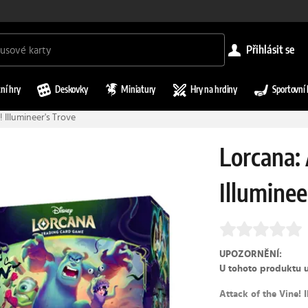
přihlásit se
ní hry
Deskovky
Miniatury
Hry na hrdiny
Sportovní 
 Illumineer's Trove
Lorcana: 
Illuminee
UPOZORNĚNÍ:
U tohoto produktu 
Attack of the Vine! 