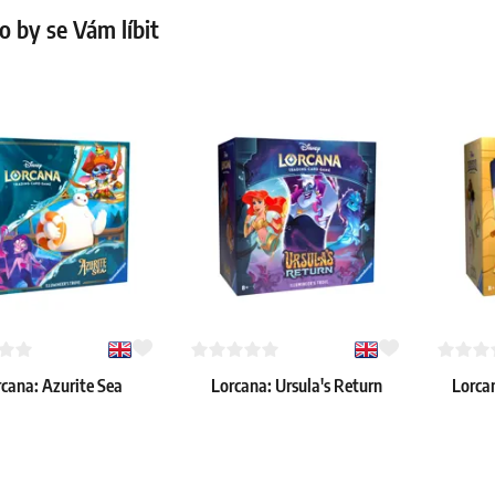
 by se Vám líbit
cana: Azurite Sea
Lorcana: Ursula's Return
Lorcan
llumineer's Trove
Illumineer's Trove
I
45.19 €
45.19 €
> 8 ks
Skladem > 8 ks
Skladem 