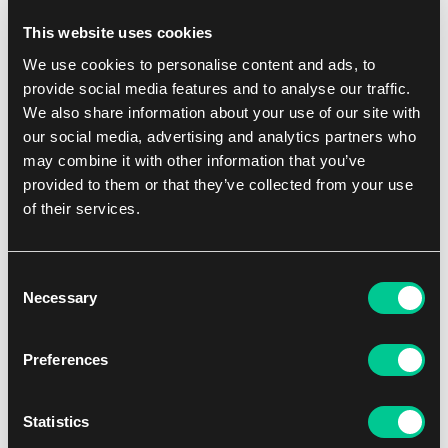
This website uses cookies
Lorwyn Eclipsed: "Pirates" 60-Card Theme Deck
We use cookies to personalise content and ads, to
1
provide social media features and to analyse our traffic.
24.59 €
We also share information about your use of our site with
Skladem > 4 ks
our social media, advertising and analytics partners who
may combine it with other information that you’ve
provided to them or that they’ve collected from your use
of their services.
Consent
Necessary
Selection
Preferences
Magic: The Gathering | Avatar: The Last Airbender Beginner
Statistics
Box