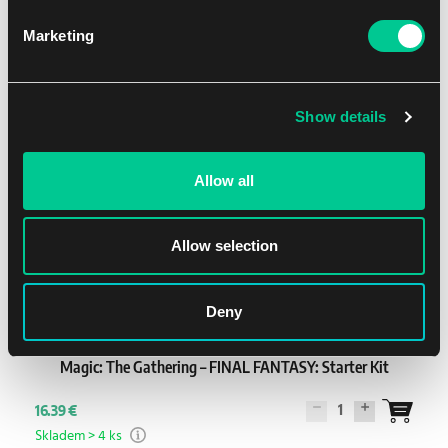
Marketing
1
24.59 €
Skladem > 12 ks
Show details
Allow all
Allow selection
Deny
Magic: The Gathering – FINAL FANTASY: Starter Kit
1
16.39 €
Skladem > 4 ks