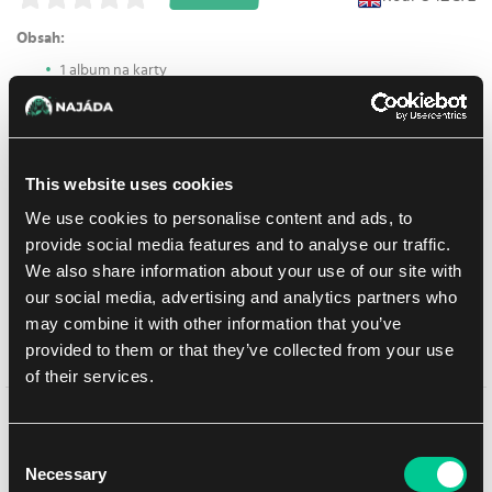
Obsah:
1 album na karty
1 sběratelská příručka
1 promo karta: Tinker Bell - Giant Fairy
4 boostery
This website uses cookies
We use cookies to personalise content and ads, to
102.99 €
1
ks
provide social media features and to analyse our traffic.
We also share information about your use of our site with
Na prodejně Praha:
(0)
Na prodejně Brno:
(0)
Není skladem
our social media, advertising and analytics partners who
may combine it with other information that you’ve
provided to them or that they’ve collected from your use
Přidat do nákupního seznamu
of their services.
Mohlo by se Vám líbit
Consent
Necessary
Selection