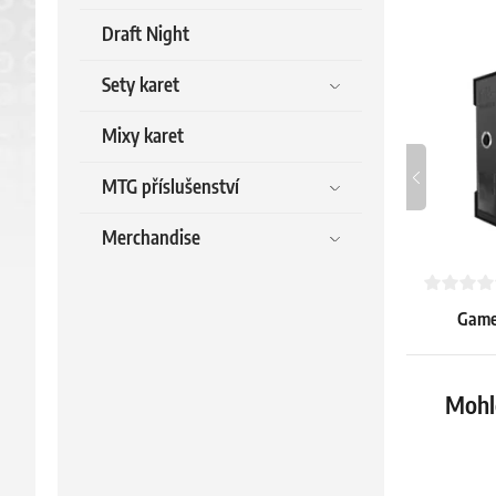
Draft Night
Sety karet
Mixy karet
MTG příslušenství
Merchandise
Gameg
Unlimite
– 2
53.79 €
Mohlo
Skladem > 