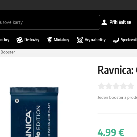
přihlásit se
ní hry
Deskovky
Miniatury
Hry na hrdiny
Sportovní 
s Booster
Ravnica: 
Jeden booster z produ
4.99 €