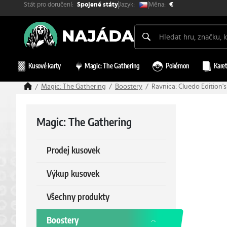
Stát pro doručení:
Měna:
Jazyk:
Spojené státy
€
Kusové karty
Magic: The Gathering
Pokémon
Karet
Magic: The Gathering
Boostery
Ravnica: Cluedo Edition'
Magic: The Gathering
Prodej kusovek
Výkup kusovek
Všechny produkty
Boostery