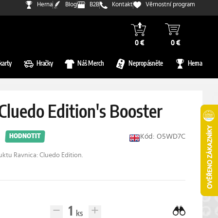
Herna
Blog
B2B
Kontakt
Věrnostní program
0 €
0 €
karty
Hračky
Náš Merch
Nepropásněte
Herna
Cluedo Edition's Booster
Kód: O5WD7C
HODNOTIT
ktu Ravnica: Cluedo Edition.