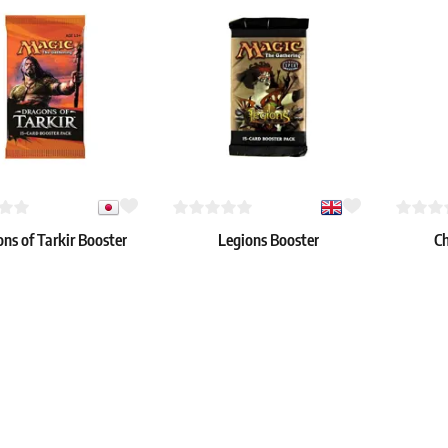
ns of Tarkir Booster
Legions Booster
Ch
28.79 €
30.99 €
> 8 ks
Skladem > 20 ks
Skladem 