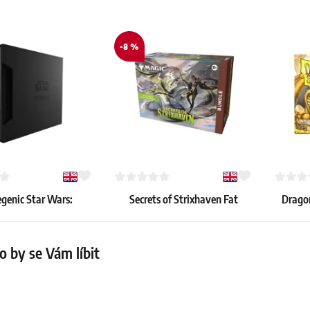
-8 %
enic Star Wars:
Secrets of Strixhaven Fat
Dragon
d Premium Cardport
Pack Bundle
Gold 
4 kapes (černý)
49.59 €
8.19 €
 by se Vám líbit
45.39 €
12 ks
Skladem 
Skladem > 20 ks