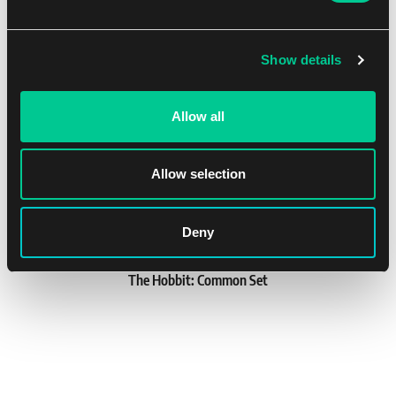
Mohlo by se Vám líbit
1
16.39 €
Skladem 4 ks
Show details
7. 8.
Allow all
Allow selection
Deny
The Hobbit: Common Set
1
3.59 €
Předprodej