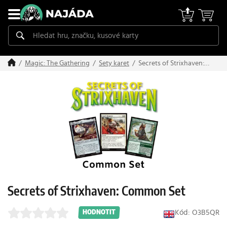
Secrets of Strixhaven:
Magic: The Gathering
Sety karet
Common Set
Secrets of Strixhaven: Common Set
Kód: O3B5QR
HODNOTIT