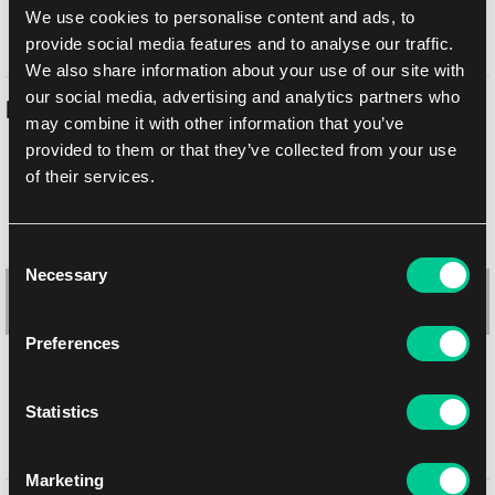
We use cookies to personalise content and ads, to
osobně na prodejně Brno
Již zítra
7. 8. 2026
provide social media features and to analyse our traffic.
We also share information about your use of our site with
our social media, advertising and analytics partners who
Podobné produkty
may combine it with other information that you’ve
provided to them or that they’ve collected from your use
of their services.
Consent
Necessary
Selection
Preferences
Statistics
Ultimate Guard Flexxfolio 9-Pocket binder Magic: The
Gathering | Teenage Mutant Ninja Turtles: "Forest"
Marketing