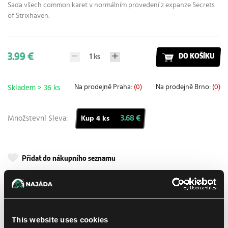
Sada všech common karet v normálním provedení z expanze Secrets
of Strixhaven.
3.99 €
1
ks
DO KOŠÍKU
Na prodejně Praha:
(0)
Na prodejně Brno:
(0)
Skladem > 36 ks
Množstevní Sleva:
3.68 €
Kup 4 ks
Přidat do nákupního seznamu
Doručení k Vám
UPS
10. 8. 2026
This website uses cookies
osobně na prodejně Brno
Již zítra
7. 8. 2026