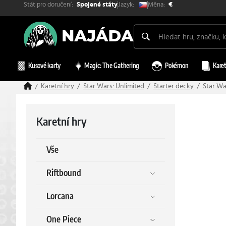
Stát pro doručení:
Měna:
Jazyk:
Spojené státy
€
Kusové karty
Magic: The Gathering
Pokémon
Karet
Karetní hry
Star Wars: Unlimited
Starter decky
Star Wa
Karetní hry
Vše
Riftbound
Lorcana
One Piece