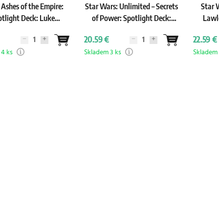
Ashes of the Empire:
Star Wars: Unlimited – Secrets
Star 
tlight Deck: Luke
of Power: Spotlight Deck:
Lawl
Skywalker
Chancellor Palpatine
De
20.59 €
22.59 €
 4 ks
Skladem 3 ks
Skladem 