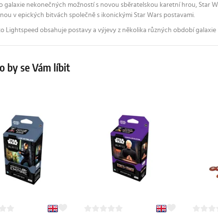
 galaxie nekonečných možností s novou sběratelskou karetní hrou, Star Wars
tnou v epických bitvách společně s ikonickými Star Wars postavami.
o Lightspeed obsahuje postavy a výjevy z několika různých období galaxie 
 by se Vám líbit