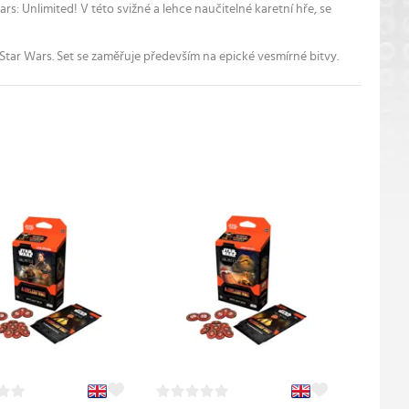
: Unlimited! V této svižné a lehce naučitelné karetní hře, se
Star Wars. Set se zaměřuje především na epické vesmírné bitvy.