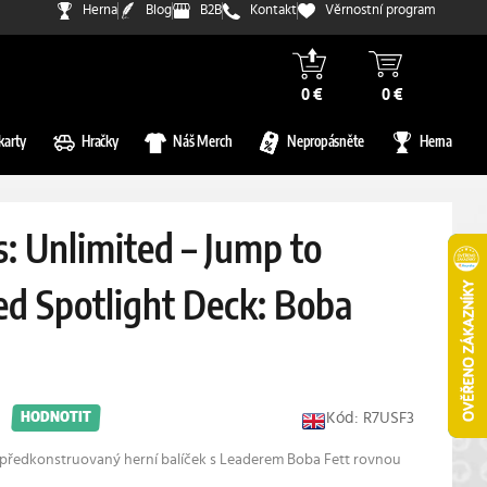
Herna
Blog
B2B
Kontakt
Věrnostní program
0 €
0 €
karty
Hračky
Náš Merch
Nepropásněte
Herna
: Unlimited – Jump to
ed Spotlight Deck: Boba
Kód: R7USF3
HODNOTIT
 předkonstruovaný herní balíček s Leaderem Boba Fett rovnou