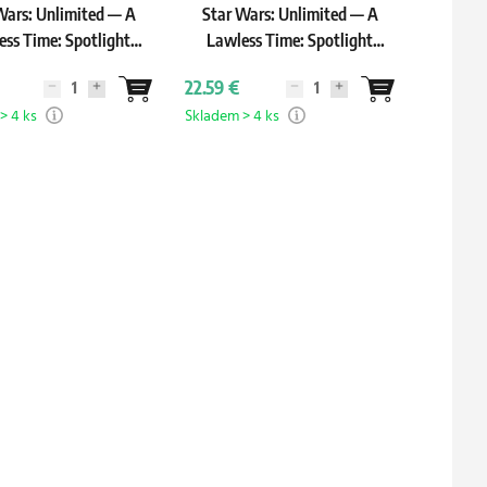
Wars: Unlimited — A
Star Wars: Unlimited — A
ess Time: Spotlight
Lawless Time: Spotlight
ck: Leia Organa
Deck: Jabba the Hutt
22.59 €
> 4 ks
Skladem > 4 ks