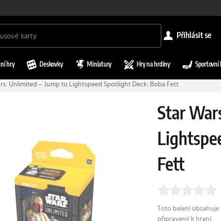
přihlásit se
ní hry
Deskovky
Miniatury
Hry na hrdiny
Sportovní 
rs: Unlimited – Jump to Lightspeed Spotlight Deck: Boba Fett
Star Wars
Lightspe
Fett
Toto balení obsahuje
připravený k hraní.