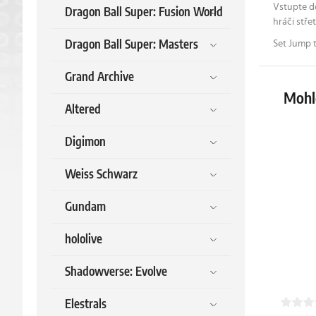
Vstupte do
Dragon Ball Super: Fusion World
hráči stře
Dragon Ball Super: Masters
Set Jump t
Grand Archive
Mohlo
Altered
Digimon
Weiss Schwarz
Gundam
hololive
Shadowverse: Evolve
Elestrals