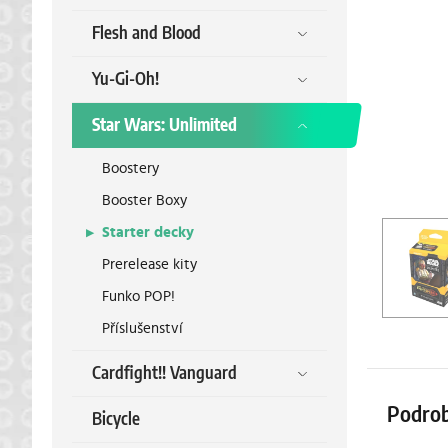
Flesh and Blood
Yu-Gi-Oh!
Star Wars: Unlimited
Boostery
Booster Boxy
Starter decky
Prerelease kity
Funko POP!
Příslušenství
Cardfight!! Vanguard
Podrob
Bicycle