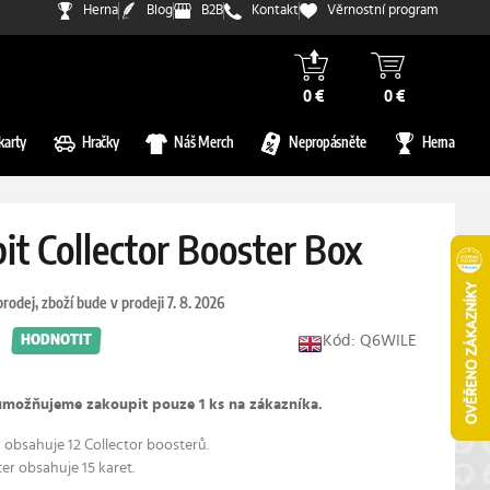
Herna
Blog
B2B
Kontakt
Věrnostní program
0 €
0 €
karty
Hračky
Náš Merch
Nepropásněte
Herna
it Collector Booster Box
rodej, zboží bude v prodeji 7. 8. 2026
Kód: Q6WILE
HODNOTIT
umožňujeme zakoupit pouze 1 ks na zákazníka.
 obsahuje 12 Collector boosterů.
er obsahuje 15 karet.