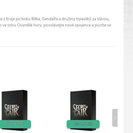
z Kraje po boku Bilba, Gandalfa a družiny trpaslíků za slávou,
 ve stínu Osamělé hory, povolávejte nové spojence a pusťte se