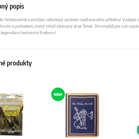
ný popis
do Středozemě a prožijte velkolepý začátek nadčasového příběhu! Vydejte se 
stvím a pokladem, který střeží obávaný drak Šmak. Shromažďujte své vojsko
 legendární bohatství Ereboru!
né produkty
NEW