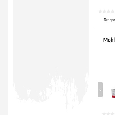
Dragon 
(vnitřní
3.59 €
Mohlo
Skladem > 