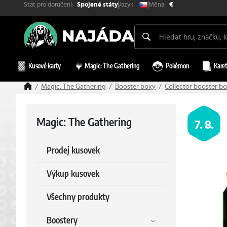
Stát pro doručení:
Měna:
Jazyk:
Spojené státy
€
Kusové karty
Magic: The Gathering
Pokémon
Karet
Magic: The Gathering
Booster boxy
Collector booster b
Magic: The Gathering
7. 8.
Prodej kusovek
Výkup kusovek
Všechny produkty
Boostery