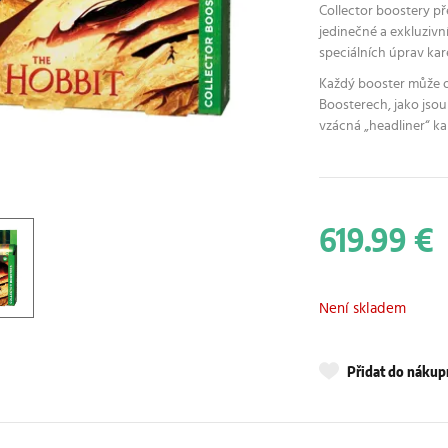
Collector boostery př
jedinečné a exkluzivn
speciálních úprav kar
Každý booster může o
Boosterech, jako jsou
vzácná „headliner“ ka
619.99 €
Není skladem
Přidat do náku