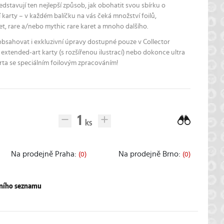
edstavují ten nejlepší způsob, jak obohatit svou sbírku o
í karty – v každém balíčku na vás čeká množství foilů,
et, rare a/nebo mythic rare karet a mnoho dalšího.
bsahovat i exkluzivní úpravy dostupné pouze v Collector
 extended-art karty (s rozšířenou ilustrací) nebo dokonce ultra
rta se speciálním foilovým zpracováním!
Na prodejně Praha:
Na prodejně Brno:
(0)
(0)
pního seznamu