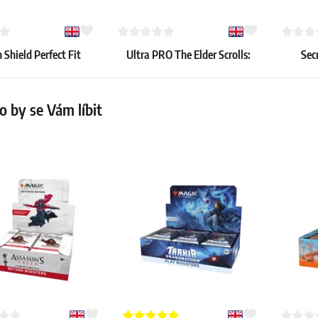
Shield Perfect Fit
Ultra PRO The Elder Scrolls:
Sec
) – Smoke (kouřové,
Mages Guild PRO-Binder – 9
Outl
100 ks)
kapes
Re
31.79 €
57.79 €
 by se Vám líbit
36 ks
Skladem 2 ks
Skladem 