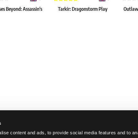
es Beyond: Assassin's
Tarkir: Dragonstorm Play
Outlaws
 Beyond Booster Box
Booster Box
P
€
144.59 €
156.99 
> 4 ks
Skladem > 4 ks
Skladem 
s
ise content and ads, to provide social media features and to an