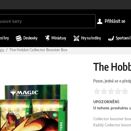
přihlásit se
ní hry
Deskovky
Miniatury
Hry na hrdiny
Sportovní 
oxy
The Hobbit Collector Booster Box
The Hobb
Pozor, jedná se o předp
UPOZORNĚNÍ:
U tohoto produktu 
Collector booster box
Každý Collector boost