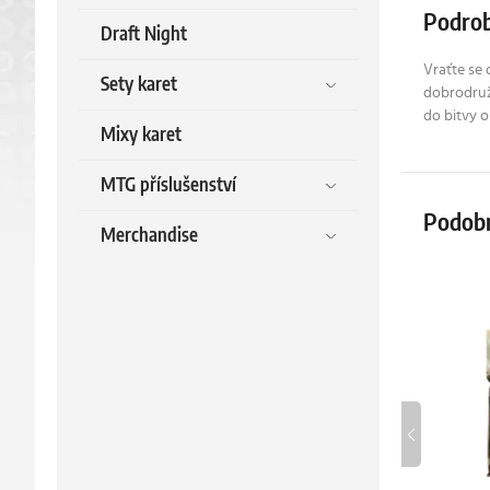
Podrob
Draft Night
Vraťte se 
Sety karet
dobrodruž
do bitvy o
Mixy karet
MTG příslušenství
Podob
Merchandise