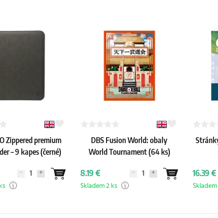
O Zippered premium
DBS Fusion World: obaly
Stránky
er – 9 kapes (černé)
World Tournament (64 ks)
8.19 €
16.39 €
ks
Skladem 2 ks
Skladem 