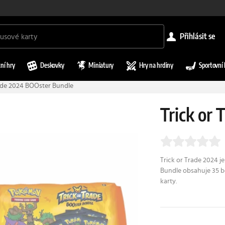
přihlásit se
ní hry
Deskovky
Miniatury
Hry na hrdiny
Sportovní 
rade 2024 BOOster Bundle
Trick or
Trick or Trade 2024 je 
Bundle obsahuje 35 b
karty.