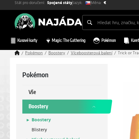
Stát pro doručení:
Měna:
Jazyk:
Spojené státy
€
Kusové karty
Magic: The Gathering
Pokémon
Karet
Pokémon
Boostery
Víceboosterová balení
Trick or T
Pokémon
Vše
Boostery
Boostery
Blistery