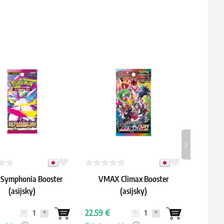
Symphonia Booster
VMAX Climax Booster
Rag
(asijsky)
(asijsky)
22.59 €
2.39 €