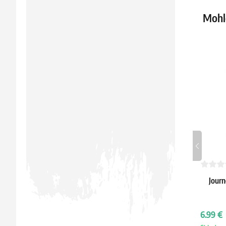
Mohlo
Journ
6.99 €