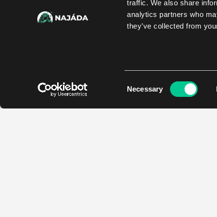
traffic. We also share info
analytics partners who may
they’ve collected from your
Consent
Necessary
Selection