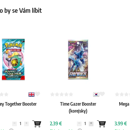
 by se Vám líbit
ey Together Booster
Time Gazer Booster
Mega 
(korejsky)
2.39 €
3.99 €