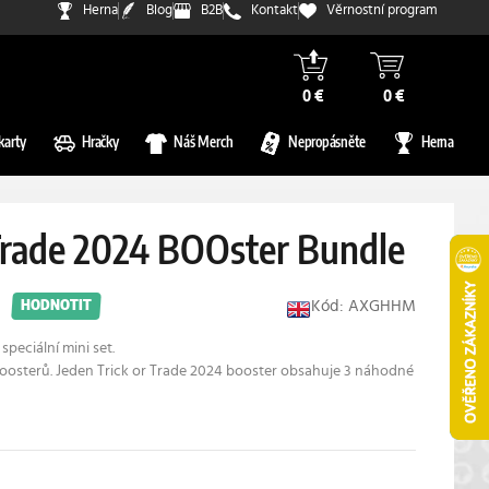
Herna
Blog
B2B
Kontakt
Věrnostní program
0 €
0 €
karty
Hračky
Náš Merch
Nepropásněte
Herna
 Trade 2024 BOOster Bundle
Kód: AXGHHM
HODNOTIT
speciální mini set.
oosterů. Jeden Trick or Trade 2024 booster obsahuje 3 náhodné