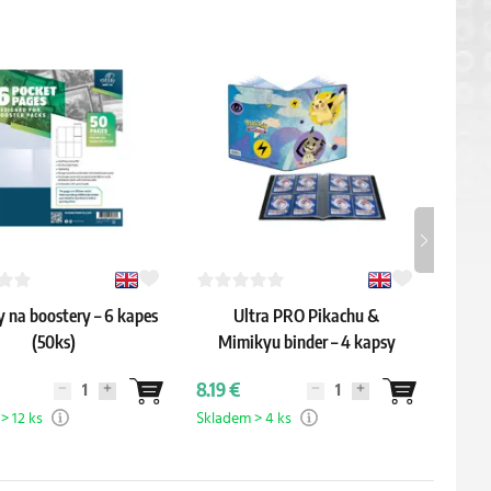
 na boostery – 6 kapes
Ultra PRO Pikachu &
Me
(50ks)
Mimikyu binder – 4 kapsy
8.19 €
53.79
> 12 ks
Skladem > 4 ks
Sklade