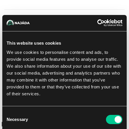
27.59 €
1
ks
DO KOŠÍKU
Na prodejně Praha:
(1)
Na prodejně Brno:
(0)
Skladem 2 ks
This website uses cookies
We use cookies to personalise content and ads, to
Přidat do nákupního seznamu
provide social media features and to analyse our traffic.
We also share information about your use of our site with
our social media, advertising and analytics partners who
Doručení k Vám
may combine it with other information that you’ve
UPS
14. 8. 2026
provided to them or that they’ve collected from your use
of their services.
osobně na prodejně Brno
Již zítra
10. 8. 2026
osobně na prodejně Brno
Již zítra
10. 8. 2026
Consent
Necessary
Selection
Podobné produkty