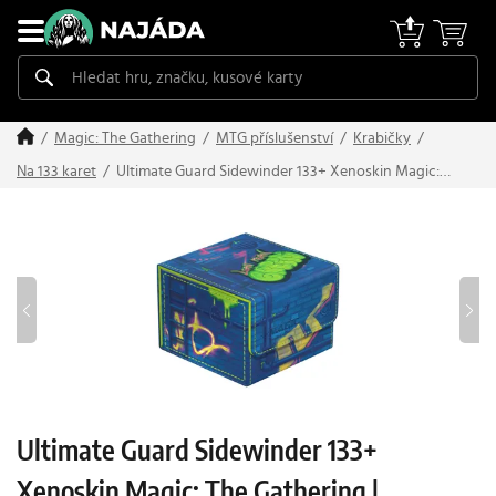
Magic: The Gathering
MTG příslušenství
Krabičky
Ultimate Guard Sidewinder 133+ Xenoskin Magic:
Na 133 karet
The Gathering | Teenage Mutant Ninja Turtles:
"Sewer Walls"
Ultimate Guard Sidewinder 133+
Xenoskin Magic: The Gathering |