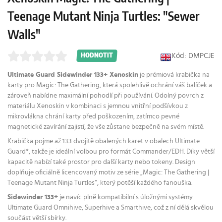
Teenage Mutant Ninja Turtles: "Sewer
Walls"
Kód: DMPCJE
HODNOTIT
Ultimate Guard Sidewinder 133+ Xenoskin
je prémiová krabička na
karty pro Magic: The Gathering, která spolehlivě ochrání váš balíček a
zároveň nabídne maximální pohodlí při používání. Odolný povrch z
materiálu Xenoskin v kombinaci s jemnou vnitřní podšívkou z
mikrovlákna chrání karty před poškozením, zatímco pevné
magnetické zavírání zajistí, že vše zůstane bezpečně na svém místě.
Krabička pojme až 133 dvojitě obalených karet v obalech Ultimate
Guard*, takže je ideální volbou pro formát Commander/EDH. Díky větší
kapacitě nabízí také prostor pro další karty nebo tokeny. Design
doplňuje oficiálně licencovaný motiv ze série „Magic: The Gathering |
Teenage Mutant Ninja Turtles“, který potěší každého fanouška.
Sidewinder 133+
je navíc plně kompatibilní s úložnými systémy
Ultimate Guard Omnihive, Superhive a Smarthive, což z ní dělá skvělou
součást větší sbírky.