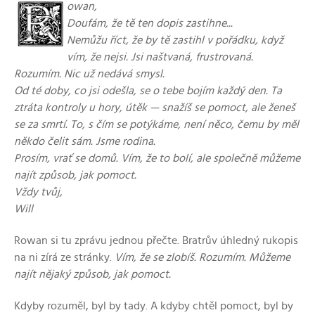
owan,
Doufám, že tě ten dopis zastihne...
Nemůžu říct, že by tě zastihl v pořádku, když
vím, že nejsi. Jsi naštvaná, frustrovaná.
Rozumím. Nic už nedává smysl.
Od té doby, co jsi odešla, se o tebe bojím každý den. Ta
ztráta kontroly u hory, útěk — snažíš se pomoct, ale ženeš
se za smrtí. To, s čím se potýkáme, není něco, čemu by měl
někdo čelit sám. Jsme rodina.
Prosím, vrať se domů. Vím, že to bolí, ale společně můžeme
najít způsob, jak pomoct.
Vždy tvůj,
Will
Rowan si tu zprávu jednou přečte. Bratrův úhledný rukopis
na ni zírá ze stránky.
Vím, že se zlobíš. Rozumím. Můžeme
najít nějaký způsob, jak pomoct.
Kdyby rozuměl, byl by tady. A kdyby chtěl pomoct, byl by