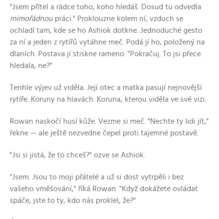
"Jsem přítel a rádce toho, koho hledáš. Dosud tu odvedla
mimořádnou
práci." Proklouzne kolem ní, vzduch se
ochladí tam, kde se ho Ashiok dotkne. Jednoduché gesto
za ní a jeden z rytířů vytáhne meč. Podá jí ho, položený na
dlaních. Postava jí stiskne rameno. "Pokračuj. To jsi přece
hledala, ne?"
Tenhle výjev už viděla. Její otec a matka pasují nejnovější
rytíře. Koruny na hlavách. Koruna, kterou viděla ve své vizi.
Rowan naskočí husí kůže. Vezme si meč. "Nechte ty lidi jít,"
řekne — ale ještě nezvedne čepel proti tajemné postavě.
"Jsi si jistá, že to chceš?" ozve se Ashiok.
"Jsem. Jsou to moji přátelé a už si dost vytrpěli i bez
vašeho vměšování," říká Rowan. "Když dokážete ovládat
spáče, jste to ty, kdo nás proklel, že?"