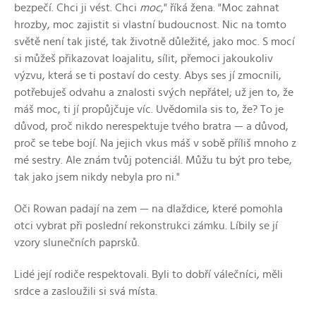
bezpečí. Chci ji vést. Chci
moc
," říká žena. "Moc zahnat
hrozby, moc zajistit si vlastní budoucnost. Nic na tomto
světě není tak jisté, tak životně důležité, jako moc. S mocí
si můžeš přikazovat loajalitu, sílit, přemoci jakoukoliv
výzvu, která se ti postaví do cesty. Abys ses jí zmocnili,
potřebuješ odvahu a znalosti svých nepřátel; už jen to, že
máš moc, ti jí propůjčuje víc. Uvědomila sis to, že? To je
důvod, proč nikdo nerespektuje tvého bratra — a důvod,
proč se tebe bojí. Na jejich vkus máš v sobě příliš mnoho z
mé sestry. Ale znám tvůj potenciál. Můžu tu být pro tebe,
tak jako jsem nikdy nebyla pro ni."
Oči Rowan padají na zem — na dlaždice, které pomohla
otci vybrat při poslední rekonstrukci zámku. Líbily se jí
vzory slunečních paprsků.
Lidé její rodiče respektovali. Byli to dobří válečníci, měli
srdce a zasloužili si svá místa.