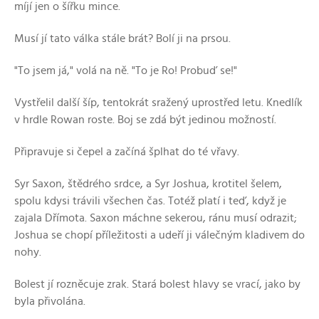
míjí jen o šířku mince.
Musí jí tato válka stále brát? Bolí ji na prsou.
"To jsem já," volá na ně. "To je Ro! Probuď se!"
Vystřelil další šíp, tentokrát sražený uprostřed letu. Knedlík
v hrdle Rowan roste. Boj se zdá být jedinou možností.
Připravuje si čepel a začíná šplhat do té vřavy.
Syr Saxon, štědrého srdce, a Syr Joshua, krotitel šelem,
spolu kdysi trávili všechen čas. Totéž platí i teď, když je
zajala Dřímota. Saxon máchne sekerou, ránu musí odrazit;
Joshua se chopí příležitosti a udeří ji válečným kladivem do
nohy.
Bolest jí rozněcuje zrak. Stará bolest hlavy se vrací, jako by
byla přivolána.