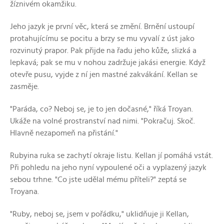
žíznivém okamžiku.
Jeho jazyk je první věc, která se změní. Brnění ustoupí
protahujícímu se pocitu a brzy se mu vyvalí z úst jako
rozvinutý prapor. Pak přijde na řadu jeho kůže, slizká a
lepkavá; pak se mu v nohou zadržuje jakási energie. Když
otevře pusu, vyjde z ní jen mastné zakvákání. Kellan se
zasměje.
"Paráda, co? Neboj se, je to jen dočasné," říká Troyan.
Ukáže na volné prostranství nad nimi. "Pokračuj. Skoč.
Hlavně nezapomeň na přistání."
Rubyina ruka se zachytí okraje listu. Kellan jí pomáhá vstát.
Při pohledu na jeho nyní vypoulené oči a vyplazený jazyk
sebou trhne. "Co jste udělal mému příteli?" zeptá se
Troyana.
"Ruby, neboj se, jsem v pořádku," uklidňuje ji Kellan,