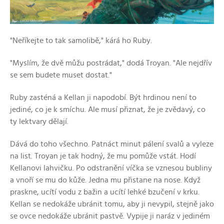
"Neříkejte to tak samolibě," kárá ho Ruby.
"Myslím, že dvě můžu postrádat," dodá Troyan. "Ale nejdřív
se sem budete muset dostat."
Ruby zasténá a Kellan ji napodobí. Být hrdinou není to
jediné, co je k smíchu. Ale musí přiznat, že je zvědavý, co
ty lektvary dělají.
Dává do toho všechno. Patnáct minut pálení svalů a vyleze
na list. Troyan je tak hodný, že mu pomůže vstát. Hodí
Kellanovi lahvičku. Po odstranění víčka se vznesou bubliny
a vnoří se mu do kůže. Jedna mu přistane na nose. Když
praskne, ucítí vodu z bažin a ucítí lehké bzučení v krku.
Kellan se nedokáže ubránit tomu, aby ji nevypil, stejně jako
se ovce nedokáže ubránit pastvě. Vypije ji naráz v jediném