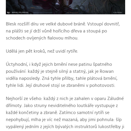
Blesk rozšíří díru ve velké dubové bráně. Vstoupí dovnitř,
na plášti se jí drží vůně hořícího dřeva a stoupá po
schodech ovíjených fialovou mlhou.
Udělá jen pět kroků, než uvidí rytíře.
Úctyhodní, i když jejich brnění nese patinu špatného
používání: každý je stejně silný a statný, jak je Rowan
viděla naposledy. Zná tyhle přilby, tahle plátová brnění,
tyhle lidi. Její druhové stojí se zbraněmi v pohotovosti.
Nejhorší ze všeho: každý z nich je zahalen v oparu Záludné
dřímoty. Jako struny neviditelného loutkáře vystupuje z
každé končetiny a zbraně. Zatímco samotní rytíři se
nepohybují, mlha je víc než mazaná, aby jimi pohnula: šíp
vypálený jedním z jejích bývalých instruktorů lukostřelby ji