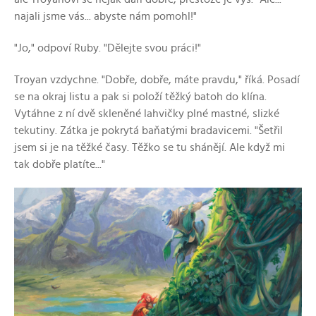
najali jsme vás... abyste nám pomohl!"
"Jo," odpoví Ruby. "Dělejte svou práci!"
Troyan vzdychne. "Dobře, dobře, máte pravdu," říká. Posadí
se na okraj listu a pak si položí těžký batoh do klína.
Vytáhne z ní dvě skleněné lahvičky plné mastné, slizké
tekutiny. Zátka je pokrytá baňatými bradavicemi. "Šetřil
jsem si je na těžké časy. Těžko se tu shánějí. Ale když mi
tak dobře platíte..."