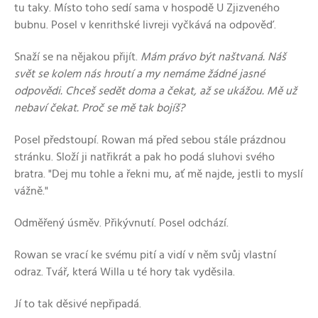
tu taky. Místo toho sedí sama v hospodě U Zjizveného
bubnu. Posel v kenrithské livreji vyčkává na odpověď.
Snaží se na nějakou přijít.
Mám právo být naštvaná. Náš
svět se kolem nás hroutí a my nemáme žádné jasné
odpovědi. Chceš sedět doma a čekat, až se ukážou. Mě už
nebaví čekat. Proč se mě tak bojíš?
Posel předstoupí. Rowan má před sebou stále prázdnou
stránku. Složí ji natřikrát a pak ho podá sluhovi svého
bratra. "Dej mu tohle a řekni mu, ať mě najde, jestli to myslí
vážně."
Odměřený úsměv. Přikývnutí. Posel odchází.
Rowan se vrací ke svému pití a vidí v něm svůj vlastní
odraz. Tvář, která Willa u té hory tak vyděsila.
Jí to tak děsivé nepřipadá.