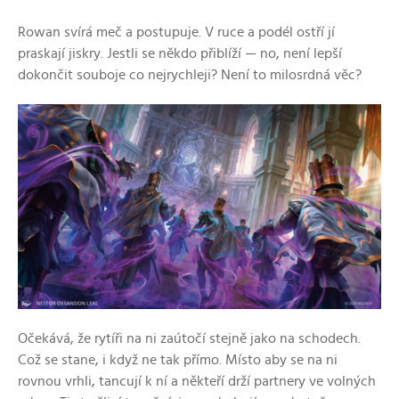
Rowan svírá meč a postupuje. V ruce a podél ostří jí
praskají jiskry. Jestli se někdo přiblíží — no, není lepší
dokončit souboje co nejrychleji? Není to milosrdná věc?
Očekává, že rytíři na ni zaútočí stejně jako na schodech.
Což se stane, i když ne tak přímo. Místo aby se na ni
rovnou vrhli, tancují k ní a někteří drží partnery ve volných