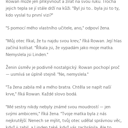
Rowan může jen přikývnout a zírat na svou ruku. Trocha
jejich tepla se jí stále drží na kůži. "Byl jsi to... byla jsi to ty,
kdo vyslal tu první vizi?"
"S pomocí mého vlastního učitele, ano," odpoví žena.
"Můj otec říkal, že tu najdu svou krev," říká Rowan. Její hlas
začíná kolísat. "Říkala jsi, že vypadám jako moje matka.
Nemyslela jsi Linden."
Ženin úsměv je podivně nostalgický. Rowan pochopí proč
— usmívá se úplně stejně. "Ne, nemyslela."
"Ta žena zabila mě a mého bratra. Chtěla se napít naší
krve," říká Rowan. Každé slovo bodá.
"Mé sestry nikdy nebyly známé svou moudrostí — jen
svými ambicemi," říká žena. "Tvoje matka byla z nás
nejkrutější. Nenech se mýlit, tvůj otec udělal správnou věc,
když ji zabil, a Linden také, když vás zachránila. Ale to