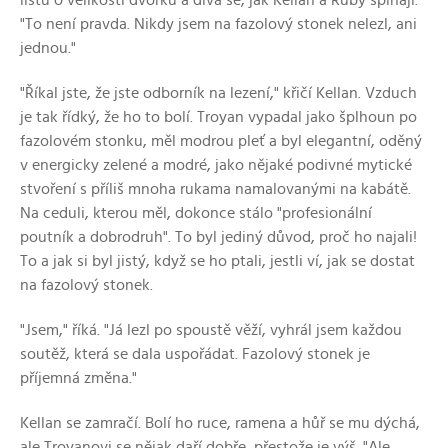
listu o velikosti dvorku a dívá se, jak Kellan a Ruby šplhají.
"To není pravda. Nikdy jsem na fazolový stonek nelezl, ani
jednou."
"Říkal jste, že jste odborník na lezení," křičí Kellan. Vzduch
je tak řídký, že ho to bolí. Troyan vypadal jako šplhoun po
fazolovém stonku, měl modrou pleť a byl elegantní, oděný
v energicky zelené a modré, jako nějaké podivné mytické
stvoření s příliš mnoha rukama namalovanými na kabátě.
Na ceduli, kterou měl, dokonce stálo "profesionální
poutník a dobrodruh". To byl jediný důvod, proč ho najali!
To a jak si byl jistý, když se ho ptali, jestli ví, jak se dostat
na fazolový stonek.
"Jsem," říká. "Já lezl po spoustě věží, vyhrál jsem každou
soutěž, která se dala uspořádat. Fazolový stonek je
příjemná změna."
Kellan se zamračí. Bolí ho ruce, ramena a hůř se mu dýchá,
ale Troyanovi se nějak daří dobře, přestože je výš. "Ale...