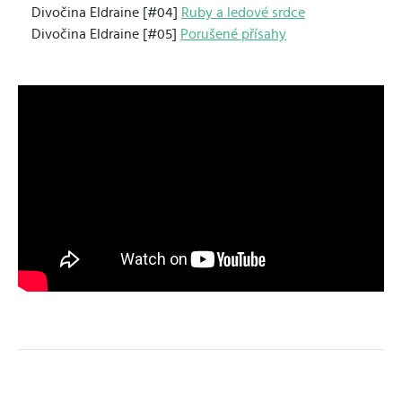
Divočina Eldraine [#04]
Ruby a ledové srdce
Divočina Eldraine [#05]
Porušené přísahy