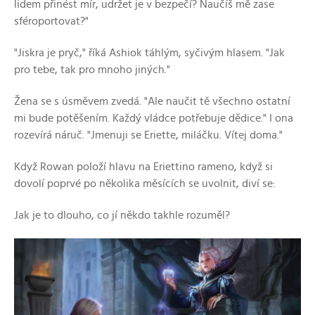
lidem přinést mír, udržet je v bezpečí? Naučíš mě zase
sféroportovat?"
"Jiskra je pryč," říká Ashiok táhlým, syčivým hlasem. "Jak
pro tebe, tak pro mnoho jiných."
Žena se s úsměvem zvedá. "Ale naučit tě všechno ostatní
mi bude potěšením. Každý vládce potřebuje dědice." I ona
rozevírá náruč. "Jmenuji se Eriette, miláčku. Vítej doma."
Když Rowan položí hlavu na Eriettino rameno, když si
dovolí poprvé po několika měsících se uvolnit, diví se:
Jak je to dlouho, co jí někdo takhle rozuměl?