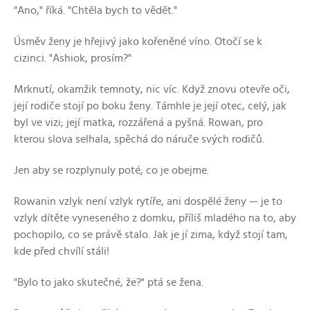
"Ano," říká. "Chtěla bych to vědět."
Úsměv ženy je hřejivý jako kořeněné víno. Otočí se k
cizinci. "Ashiok, prosím?"
Mrknutí, okamžik temnoty, nic víc. Když znovu otevře oči,
její rodiče stojí po boku ženy. Támhle je její otec, celý, jak
byl ve vizi; její matka, rozzářená a pyšná. Rowan, pro
kterou slova selhala, spěchá do náruče svých rodičů.
Jen aby se rozplynuly poté, co je obejme.
Rowanin vzlyk není vzlyk rytíře, ani dospělé ženy — je to
vzlyk dítěte vyneseného z domku, příliš mladého na to, aby
pochopilo, co se právě stalo. Jak je jí zima, když stojí tam,
kde před chvílí stáli!
"Bylo to jako skutečné, že?" ptá se žena.