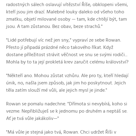
radostných sálech oslavují vítězství Říše, obklopeni všemi,
kteří jsou jim drazí. Malebné louky daleko od všeho toho
zmatku, objetí milované osoby — tam, kde chtějí být, tam
jsou. A tam zůstanou. Bez obav, beze strachů."
"Lidé potřebují víc než jen sny," vypraví ze sebe Rowan.
Přesto jí připadá prázdné něco takového říkat. Když
dostane příležitost strávit věčnost ve snu se svými rodiči...
Mohla by to ta její prokletá krev zaručit celému království?
"Někteří ano. Mohou zůstat vzhůru. Ale pro ty, kteří hledají
únik, no, našla jsem způsob, jak jim ho poskytnout. Jejich
těla zatím slouží mé vůli, ale jejich mysl je jinde."
Rowan se pomalu nadechne. "Dřímota si nevybírá, koho si
vezme. Nepřibližuješ se k jednomu po druhém a neptáš se.
Ať je tvá vůle jakákoliv—"
"Má vůle je stejná jako tvá, Rowan. Chci udržet Říši v