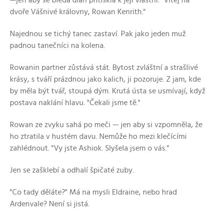
dvoře Vášnivé královny, Rowan Kenrith."
Najednou se tichý tanec zastaví. Pak jako jeden muž
padnou tanečníci na kolena.
Rowanin partner zůstává stát. Bytost zvláštní a strašlivé
krásy, s tváří prázdnou jako kalich, ji pozoruje. Z jam, kde
by měla být tvář, stoupá dým. Krutá ústa se usmívají, když
postava naklání hlavu. "Čekali jsme tě."
Rowan ze zvyku sahá po meči — jen aby si vzpomněla, že
ho ztratila v hustém davu. Nemůže ho mezi klečícími
zahlédnout. "Vy jste Ashiok. Slyšela jsem o vás."
Jen se zašklebí a odhalí špičaté zuby.
"Co tady děláte?" Má na mysli Eldraine, nebo hrad
Ardenvale? Není si jistá.