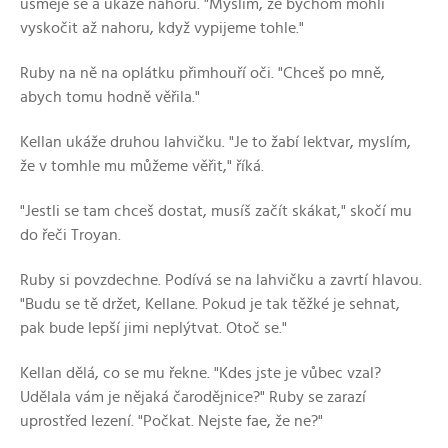
usměje se a ukáže nahoru. "Myslím, že bychom mohli
vyskočit až nahoru, když vypijeme tohle."
Ruby na ně na oplátku přimhouří oči. "Chceš po mně,
abych tomu hodně věřila."
Kellan ukáže druhou lahvičku. "Je to žabí lektvar, myslím,
že v tomhle mu můžeme věřit," říká.
"Jestli se tam chceš dostat, musíš začít skákat," skočí mu
do řeči Troyan.
Ruby si povzdechne. Podívá se na lahvičku a zavrtí hlavou.
"Budu se tě držet, Kellane. Pokud je tak těžké je sehnat,
pak bude lepší jimi neplýtvat. Otoč se."
Kellan dělá, co se mu řekne. "Kdes jste je vůbec vzal?
Udělala vám je nějaká čarodějnice?" Ruby se zarazí
uprostřed lezení. "Počkat. Nejste fae, že ne?"