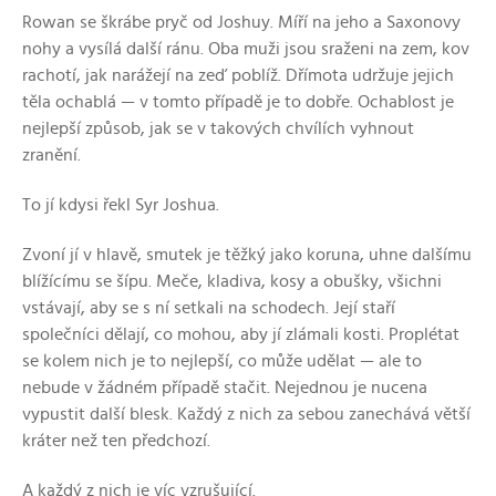
Rowan se škrábe pryč od Joshuy. Míří na jeho a Saxonovy
nohy a vysílá další ránu. Oba muži jsou sraženi na zem, kov
rachotí, jak narážejí na zeď poblíž. Dřímota udržuje jejich
těla ochablá — v tomto případě je to dobře. Ochablost je
nejlepší způsob, jak se v takových chvílích vyhnout
zranění.
To jí kdysi řekl Syr Joshua.
Zvoní jí v hlavě, smutek je těžký jako koruna, uhne dalšímu
blížícímu se šípu. Meče, kladiva, kosy a obušky, všichni
vstávají, aby se s ní setkali na schodech. Její staří
společníci dělají, co mohou, aby jí zlámali kosti. Proplétat
se kolem nich je to nejlepší, co může udělat — ale to
nebude v žádném případě stačit. Nejednou je nucena
vypustit další blesk. Každý z nich za sebou zanechává větší
kráter než ten předchozí.
A každý z nich je víc vzrušující.