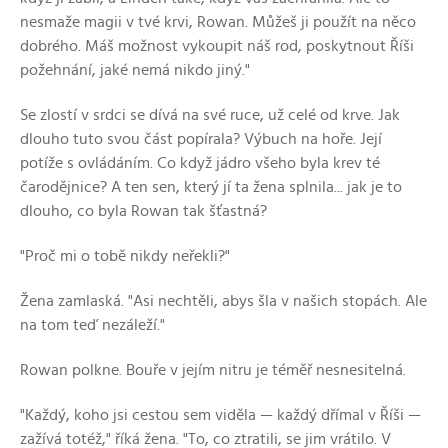
nesmaže magii v tvé krvi, Rowan. Můžeš ji použít na něco
dobrého. Máš možnost vykoupit náš rod, poskytnout Říši
požehnání, jaké nemá nikdo jiný."
Se zlostí v srdci se dívá na své ruce, už celé od krve. Jak
dlouho tuto svou část popírala? Výbuch na hoře. Její
potíže s ovládáním. Co když jádro všeho byla krev té
čarodějnice? A ten sen, který jí ta žena splnila... jak je to
dlouho, co byla Rowan tak šťastná?
"Proč mi o tobě nikdy neřekli?"
Žena zamlaská. "Asi nechtěli, abys šla v našich stopách. Ale
na tom teď nezáleží."
Rowan polkne. Bouře v jejím nitru je téměř nesnesitelná.
"Každý, koho jsi cestou sem viděla — každý dřímal v Říši —
zažívá totéž," říká žena. "To, co ztratili, se jim vrátilo. V