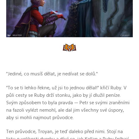
"Jediné, co musíš dělat, je nedívat se dolů."
"To se ti lehko řekne, už jsi to jednou dělal!" křičí Ruby. V
půli cesty se Ruby drží stonku, jako by jí dlužil peníze.
Svým způsobem to byla pravda — Petr se svými zraněními
na fazoli vylézt nemohl, ale dal jim všechny své úspory,
aby si mohli najmout průvodce.
Ten průvodce, Troyan, je teď daleko před nimi. Stojí na