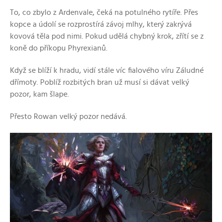
To, co zbylo z Ardenvale, čeká na potulného rytíře. Přes
kopce a údolí se rozprostírá závoj mlhy, který zakrývá
kovová těla pod nimi. Pokud udělá chybný krok, zřítí se z
koně do příkopu Phyrexianů.
Když se blíží k hradu, vidí stále víc fialového víru Záludné
dřímoty. Poblíž rozbitých bran už musí si dávat velký
pozor, kam šlape.
Přesto Rowan velký pozor nedává.