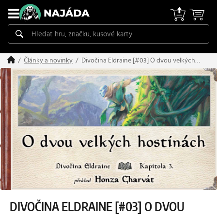
Divočina Eldraine [#03] O dvou velkých
Články a novinky
hostinách
DIVOČINA ELDRAINE [#03] O DVOU