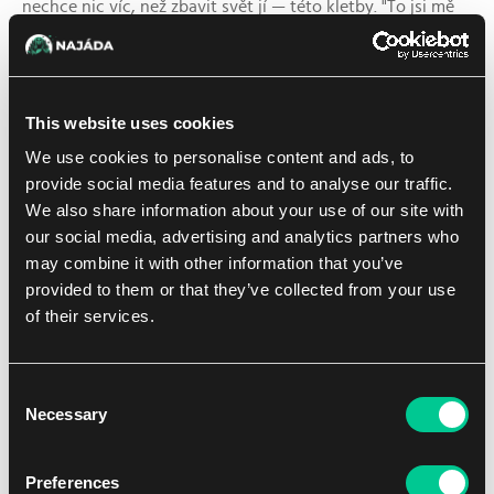
nechce nic víc, než zbavit svět jí — této kletby. "To jsi mě
sem zavolala jen proto, aby sis tropila šprýmy?"
Žena se ani nepohne, aby ji zastavila, ani aby se postavila.
Usrkává ze svého poháru. "Drahá Rowan, přivedla jsem tě
This website uses cookies
sem, protože obdivuji ten oheň v tobě."
We use cookies to personalise content and ads, to
provide social media features and to analyse our traffic.
Rytíři jsou připraveni čelit na bojišti všem možným
We also share information about your use of our site with
zbraním: mečům, kopím, šípům, kladivům. Na co nejsou
our social media, advertising and analytics partners who
připraveni — a na co vlastně Rowan ani nikdy netrénovala
may combine it with other information that you’ve
— je taková odzbrojující upřímnost. Její stisk zakolísá.
provided to them or that they’ve collected from your use
"Cože?"
of their services.
Žena se usměje. Položí pěstěné prsty na Rowaniny klouby
a jemně meč odkloní z cesty. "Ostatní se tě bojí, že? Tví
Consent
kamarádi. Tví lidé. Dokonce i sourozenci."
Necessary
Selection
Rowan polyká. "Nic o nich nevíš."
Preferences
"Přesto jsi neřekla, že se mýlím," říká žena. Nepřestane se