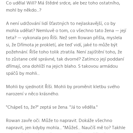
Co udělal Will? Má štědré srdce, ale bez toho ostatního,
mohl by někdo...?
A není udržování lidí šťastných to nejlaskavější, co by
mohla udělat? Nemluvě o tom, co všechno tato žena — její
teta? — vykonala pro Říši. Než sem Rowan přišla, myslela
si, že Dřímota je prokletí, ale teď vidí, jaké to může být
požehnání. Říše toho tolik ztratila. Není zajištění toho, že
to zůstane celé správné, tak dvorné? Zatímco její poddaní
dřímají, ona dohlíží na jejich blaho. S takovou armádou
spáčů by mohli...
Mohli by sjednotit Říši. Mohli by proměnit kletbu svého
narození v něco krásného.
"Chápeš to, že?" zeptá se žena. "Já to věděla."
Rowan zavře oči. Může to napravit. Dokáže všechno
napravit, jen kdyby mohla... "Můžeš... Naučíš mě to? Takhle