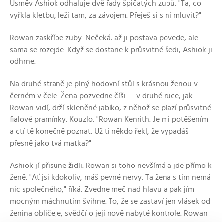
Úsměv Ashiok odhaluje dvě řady špičatých zubů. "Ta, co
vyřkla kletbu, leží tam, za závojem. Přeješ si s ní mluvit?"
Rowan zaskřípe zuby. Nečeká, až ji postava povede, ale
sama se rozejde. Když se dostane k průsvitné šedi, Ashiok ji
odhrne.
Na druhé straně je plný hodovní stůl s krásnou ženou v
černém v čele. Žena pozvedne číši — v druhé ruce, jak
Rowan vidí, drží skleněné jablko, z něhož se plazí průsvitné
fialové pramínky. Kouzlo. "Rowan Kenrith. Je mi potěšením
a ctí tě konečně poznat. Už ti někdo řekl, že vypadáš
přesně jako tvá matka?"
Ashiok jí přisune židli. Rowan si toho nevšímá a jde přímo k
ženě. "Ať jsi kdokoliv, máš pevné nervy. Ta žena s tím nemá
nic společného," říká. Zvedne meč nad hlavu a pak jím
mocným máchnutím švihne. To, že se zastaví jen vlásek od
ženina obličeje, svědčí o její nově nabyté kontrole. Rowan