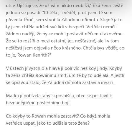
otce. Ujišťuji se, že už vám nikdo neublíží," říká žena. Ještě
jednou se posadí. "Chtěla jsi vědět, proč jsem tě sem
přivedla. Proč jsem stvořila Záludnou dřímotu. Stejně jako
ty jsem chtěla udržet své lidi v bezpečí. Vetřelci neměli
žádnou naději, že by se mohli postavit něčemu takovému.
Že se to rozšířilo mezi ostatní, je... nešťastné, ale i v tom
neštěstí jsem objevila něco krásného. Chtěla bys vědět, co
to je, Rowan Kenrith?"
V ústech jí vyschlo a hlava ji bolí víc než kdy jindy. Kdyby
ta žena chtěla Rowaninu smrt, určitě by to udělala. A jestli
se opravdu stalo, že Záludná dřímota zastavila invazi...
Matka ji pobízela, aby si pospíšila, otec se postavil k
beznadějnému poslednímu boji.
Co kdyby to Rowan mohla zastavit? Co když mohla
vetřelce uspat, jako to udělala tato žena?