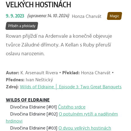
VELKÝCH HOSTINÁCH
9. 9. 2023
(upraveno: 14. 10. 2024)
Honza Charvát
Magic
Příběh a překlady
Rowan přijíždí na Ardenvale a konečně objevuje
tvůrce Záludné dřímoty. A Kellan s Ruby přeruší
oslavu narozenin.
Autor:
K. Arsenault Rivera •
Překlad:
Honza Charvát •
Přednes:
Ivan Neštický
Zdroj:
Wilds of Eldraine │ Episode 3: Two Great Banquets
WILDS OF ELDRAINE
Divočina Eldraine [#01]
Čistého srdce
Divočina Eldraine [#02]
O potulném rytíři a nadějném
hrdinovi
Divočina Eldraine [#03]
O dvou velkých hostinách