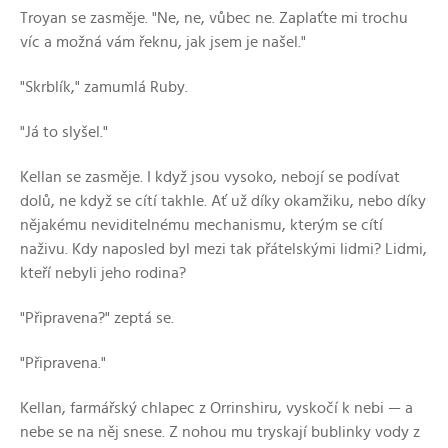
Troyan se zasměje. "Ne, ne, vůbec ne. Zaplaťte mi trochu
víc a možná vám řeknu, jak jsem je našel."
"Skrblík," zamumlá Ruby.
"Já to slyšel."
Kellan se zasměje. I když jsou vysoko, nebojí se podívat
dolů, ne když se cítí takhle. Ať už díky okamžiku, nebo díky
nějakému neviditelnému mechanismu, kterým se cítí
naživu. Kdy naposled byl mezi tak přátelskými lidmi? Lidmi,
kteří nebyli jeho rodina?
"Připravena?" zeptá se.
"Připravena."
Kellan, farmářský chlapec z Orrinshiru, vyskočí k nebi — a
nebe se na něj snese. Z nohou mu tryskají bublinky vody z