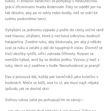
rukou. Ti strašliví tanečníci se pohybují s neskutečnou
grácií zříceninami hradu Ardenvale. Páry se oddělí jen na
tak dlouho, aby po ní sekly nebo bodly, než se vrátí ke
svému podivnému tanci.
Vyhýbání se jednomu výpadu ji pošle do cesty sečné ráně
nad hlavou; uhýbání, které ji nechává odkrytou bodnutí
halapartny. Zvedne ruku, aby blokovala, jen aby ji někdo
vzal za ruku a zatáhl ji dál do tajuplných oslav. Dovnitř se
tlačí desítky rytířů, vířící zahrada Dřímoty. Rowan se
nemůže hýbat, aniž by se dotkla jiného. Vyrvou jí meč z
ruky; dech se jí zadrhne v hrdle. Nerozhodnost je pranýř.
Dav ji posouvá dál, každý pár tanečníků jako kolečko v
hodinách. Meče se blíží, ona to ví, ale musí najít nějaký
způsob, jak se dostat skrz.
Volnou rukou sahá po pohupujícím se závoji—
—jen aby se bledá dlaň přitiskla k její vlastní. "Vítej na