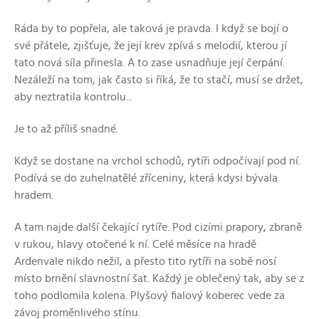
Ráda by to popřela, ale taková je pravda. I když se bojí o
své přátele, zjišťuje, že její krev zpívá s melodií, kterou jí
tato nová síla přinesla. A to zase usnadňuje její čerpání.
Nezáleží na tom, jak často si říká, že to stačí, musí se držet,
aby neztratila kontrolu...
Je to až příliš snadné.
Když se dostane na vrchol schodů, rytíři odpočívají pod ní.
Podívá se do zuhelnatělé zříceniny, která kdysi bývala
hradem.
A tam najde další čekající rytíře. Pod cizími prapory, zbraně
v rukou, hlavy otočené k ní. Celé měsíce na hradě
Ardenvale nikdo nežil, a přesto tito rytíři na sobě nosí
místo brnění slavnostní šat. Každý je oblečený tak, aby se z
toho podlomila kolena. Plyšový fialový koberec vede za
závoj proměnlivého stínu.