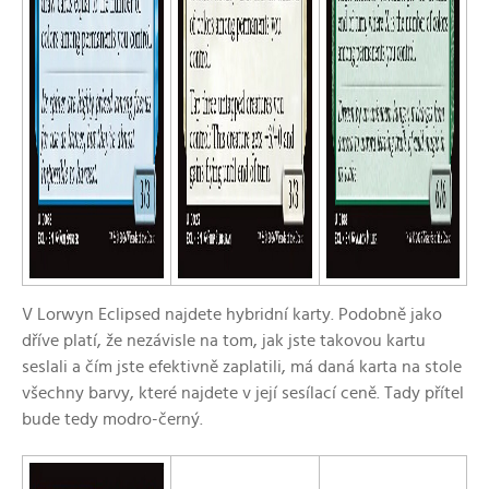
V Lorwyn Eclipsed najdete hybridní karty. Podobně jako
dříve platí, že nezávisle na tom, jak jste takovou kartu
seslali a čím jste efektivně zaplatili, má daná karta na stole
všechny barvy, které najdete v její sesílací ceně. Tady přítel
bude tedy modro-černý.