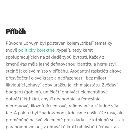
Příběh
Původní Lorwyn byl postaven kolem „tribal“ tematiky
(nově
politicky korektně
„
typal“
), tedy karet
spolupracujících na základě typů bytostí. Každý z
kmenů/ras měla jasně definovanou identitu a herní styl,
stejně jako své místo v příběhu. Arogantní rasističtí elfové
přesvědčení o své kráse a nadřazenosti, bez milosti
likvidující „ohavy“ coby urážku jejich majestátu. Zvědaví
boggarti (goblini), umělečtí ohniváci-elementálové,
dobráčtí kithkini, chytří obchodníci a řemeslníci
merrowové, filozofující entové, rafinované a záludné víly
fae. A pak tu byl Shadowmoor, kde jsme našli téže rasy, ale
proměněné na své víceméně protiklady – z kithkinů se stali
paranoidní vidláci, z ohniváků krutí nihilističtí řeřavci, a z