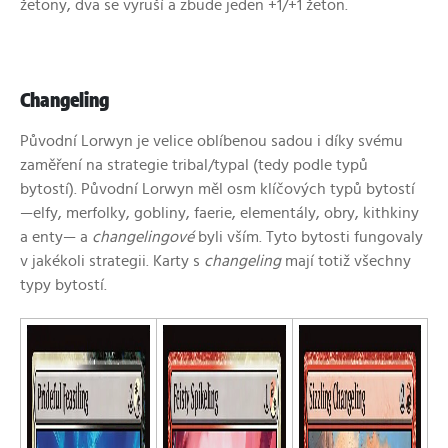
žetony, dva se vyruší a zbude jeden +1/+1 žeton.
Changeling
Původní Lorwyn je velice oblíbenou sadou i díky svému
zaměření na strategie tribal/typal (tedy podle typů
bytostí). Původní Lorwyn měl osm klíčových typů bytostí
—elfy, merfolky, gobliny, faerie, elementály, obry, kithkiny
a enty— a
changelingové
byli vším. Tyto bytosti fungovaly
v jakékoli strategii. Karty s
changeling
mají totiž všechny
typy bytostí.