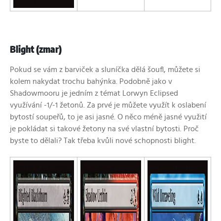
Blight (zmar)
Pokud se vám z barviček a sluníčka dělá šoufl, můžete si
kolem nakydat trochu bahýnka. Podobně jako v
Shadowmooru je jedním z témat Lorwyn Eclipsed
využívání -1/-1 žetonů. Za prvé je můžete využít k oslabení
bytostí soupeřů, to je asi jasné. O něco méně jasné využití
je pokládat si takové žetony na své vlastní bytosti. Proč
byste to dělali? Tak třeba kvůli nové schopnosti blight.