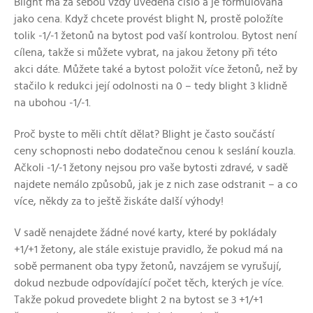
Blight má za sebou vždy uvedena číslo a je formulována
jako cena. Když chcete provést blight N, prostě položíte
tolik -1/-1 žetonů na bytost pod vaší kontrolou. Bytost není
cílena, takže si můžete vybrat, na jakou žetony při této
akci dáte. Můžete také a bytost položit více žetonů, než by
stačilo k redukci její odolnosti na 0 – tedy blight 3 klidně
na ubohou -1/-1.
Proč byste to měli chtít dělat? Blight je často součástí
ceny schopnosti nebo dodatečnou cenou k seslání kouzla.
Ačkoli -1/-1 žetony nejsou pro vaše bytosti zdravé, v sadě
najdete nemálo způsobů, jak je z nich zase odstranit – a co
více, někdy za to ještě žiskáte další výhody!
V sadě nenajdete žádné nové karty, které by pokládaly
+1/+1 žetony, ale stále existuje pravidlo, že pokud má na
sobě permanent oba typy žetonů, navzájem se vyrušují,
dokud nezbude odpovídající počet těch, kterých je více.
Takže pokud provedete blight 2 na bytost se 3 +1/+1