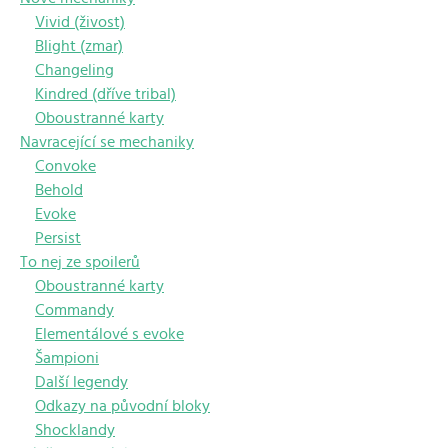
Vivid (živost)
Blight (zmar)
Changeling
Kindred (dříve tribal)
Oboustranné karty
Navracející se mechaniky
Convoke
Behold
Evoke
Persist
To nej ze spoilerů
Oboustranné karty
Commandy
Elementálové s evoke
Šampioni
Další legendy
Odkazy na původní bloky
Shocklandy