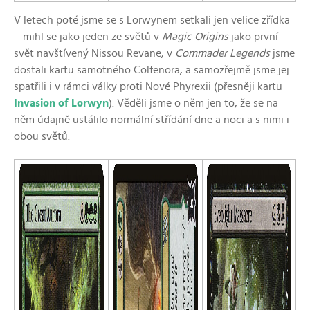
V letech poté jsme se s Lorwynem setkali jen velice zřídka
– mihl se jako jeden ze světů v
Magic Origins
jako první
svět navštívený Nissou Revane, v
Commader Legends
jsme
dostali kartu samotného Colfenora, a samozřejmě jsme jej
spatřili i v rámci války proti Nové Phyrexii (přesněji kartu
Invasion of Lorwyn
). Věděli jsme o něm jen to, že se na
něm údajně ustálilo normální střídání dne a noci a s nimi i
obou světů.