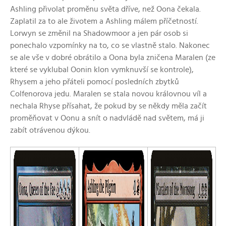
Ashling přivolat proměnu světa dříve, než Oona čekala.
Zaplatil za to ale životem a Ashling málem příčetností.
Lorwyn se změnil na Shadowmoor a jen pár osob si
ponechalo vzpomínky na to, co se vlastně stalo. Nakonec
se ale vše v dobré obrátilo a Oona byla zničena Maralen (ze
které se vyklubal Oonin klon vymknuvší se kontrole),
Rhysem a jeho přáteli pomocí posledních zbytků
Colfenorova jedu. Maralen se stala novou královnou víl a
nechala Rhyse přísahat, že pokud by se někdy měla začít
proměňovat v Oonu a snít o nadvládě nad světem, má ji
zabít otrávenou dýkou.