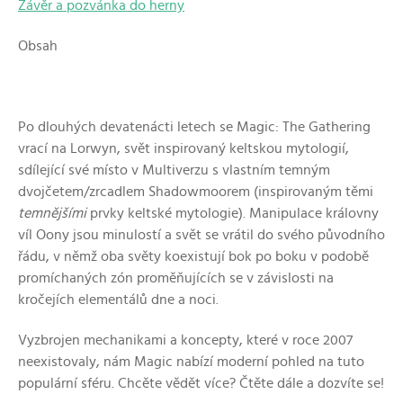
Závěr a pozvánka do herny
Obsah
Po dlouhých devatenácti letech se Magic: The Gathering
vrací na Lorwyn, svět inspirovaný keltskou mytologií,
sdílející své místo v Multiverzu s vlastním temným
dvojčetem/zrcadlem Shadowmoorem (inspirovaným těmi
temnějšími
prvky keltské mytologie). Manipulace královny
víl Oony jsou minulostí a svět se vrátil do svého původního
řádu, v němž oba světy koexistují bok po boku v podobě
promíchaných zón proměňujících se v závislosti na
kročejích elementálů dne a noci.
Vyzbrojen mechanikami a koncepty, které v roce 2007
neexistovaly, nám Magic nabízí moderní pohled na tuto
populární sféru. Chcěte vědět více? Čtěte dále a dozvíte se!