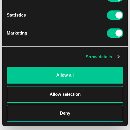
Statistics
Nové mechaniky
Marketing
Lorwyn a Shadowmoor nyní existují bok po boku,
respektive jeden propletený s druhým. Najdeme zde tedy
očekávatelně odkazy na mechaniky z obou světů.
Show details
Allow all
Vivid (živost)
Lorwynská stránka světa září jasnými barvami, zalitými
Allow selection
zlatými paprsky slunce. Schopností slovo vivid je použito k
označení schopností, které zajímá počet barev mezi
permanenty na vašem stole. Je tedy přímou analogií
Deny
schoposti domain, která činí totéž s typy základních zemí.