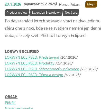
20. 1. 2026
(upraveno: 16. 2. 2026)
Honza Adam
Magic
Product review
Expansion Breakdown
Nový set
Po devatenácti letech se Magic vrací na dvojjedinou
sféru dne a noci, kde se se světlem nemění jen denní
doba, ale celý svět. Přichází Lorwyn Eclipsed.
LORWYN ECLIPSED
LORWYN ECLIPSED: Představení
/20.1.2026/
LORWYN ECLIPSED: Produkty
/23.1.2026/
LORWYN ECLIPSED: Sférochodcův průvodce
/28.1.2026/
LORWYN ECLIPSED: Téma a design
/4.2.2026/
OBSAH
Příběh
Nové mechaniky