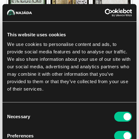
This website uses cookies
We use cookies to personalise content and ads, to
provide social media features and to analyse our traffic.
We also share information about your use of our site with
our social media, advertising and analytics partners who
may combine it with other information that you’ve
provided to them or that they’ve collected from your use
of their services.
Po invazi se v Multivesmíru začaly otvírat zvěscesty a
návštěvy cizích světů přestaly být doménou sférochodců.
Consent
A právě jedna taková přivedla na Lorwyn skupinku
Necessary
Selection
studentů prvního ročníku akademie Puštíkov (Strixhaven),
aby mohly staré legendy znovu ožít...
Preferences