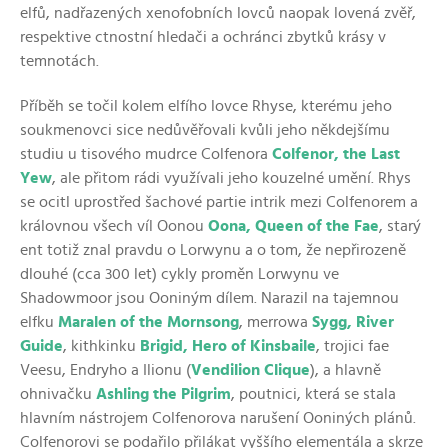
elfů, nadřazených
xenofobních
lovců naopak lovená zvěř,
respektive
ctnostní hledači a ochránci zbytků krásy v
temnotách.
Příběh se točil kolem elfího lovce Rhyse, kterému jeho
soukmenovci sice nedůvěřovali kvůli jeho někdejšímu
studiu u tisového mudrce Colfenora
Colfenor, the Last
Yew
, ale přitom rádi využívali jeho kouzelné umění. Rhys
se ocitl uprostřed šachové partie intrik mezi Colfenorem a
královnou všech víl Oonou
Oona, Queen of the Fae
, starý
ent totiž znal pravdu o Lorwynu a o tom, že nepřirozeně
dlouhé (cca 300 let) cykly proměn Lorwynu ve
Shadowmoor jsou Ooniným dílem. Narazil na tajemnou
elfku
Maralen of the Mornsong
, merrowa
Sygg, River
Guide
, kithkinku
Brigid, Hero of Kinsbaile
, trojici fae
Veesu, Endryho a Ilionu (
Vendilion Clique
), a hlavně
ohnivačku
Ashling the Pilgrim
, poutnici, která se stala
hlavním nástrojem Colfenorova narušení Ooniných plánů.
Colfenorovi se podařilo přilákat vyššího elementála a skrze