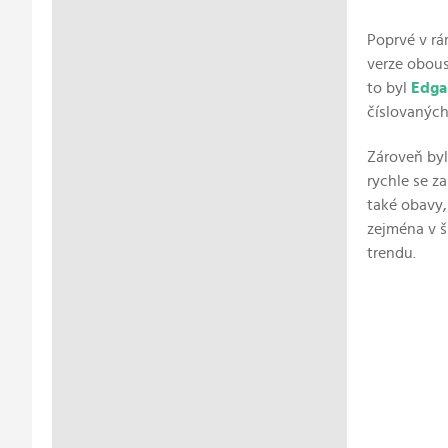
Poprvé v rá
verze obous
to byl
Edga
číslovaných
Zároveň by
rychle se z
také obavy,
zejména v š
trendu.