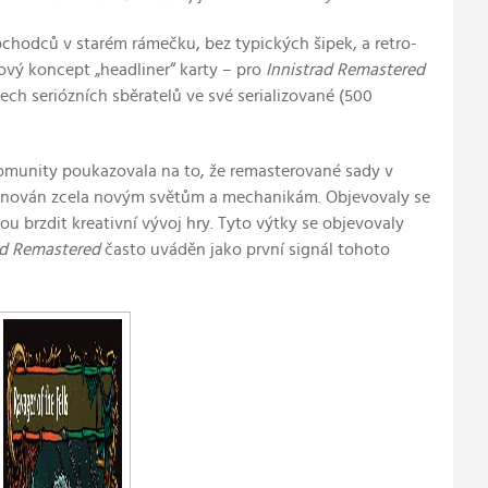
ochodců v starém rámečku, bez typických šipek, a retro-
ový koncept „headliner“ karty – pro
Innistrad Remastered
ech seriózních sběratelů ve své serializované (500
omunity poukazovala na to, že remasterované sady v
ýt věnován zcela novým světům a mechanikám. Objevovaly se
 brzdit kreativní vývoj hry. Tyto výtky se objevovaly
ad Remastered
často uváděn jako první signál tohoto