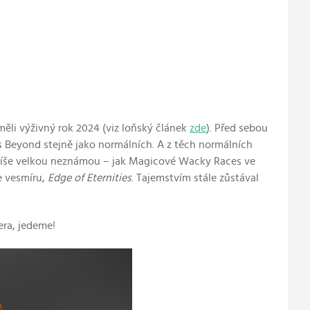
měli výživný rok 2024 (viz loňský článek
zde
). Před sebou
s Beyond stejně jako normálních. A z těch normálních
 spíše velkou neznámou – jak Magicové Wacky Races ve
e vesmíru,
Edge of Eternities
. Tajemstvím stále zůstával
era, jedeme!