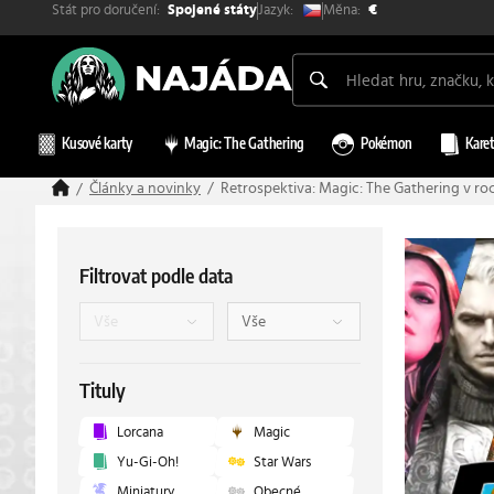
Stát pro doručení:
Měna:
Jazyk:
Spojené státy
€
Kusové karty
Magic: The Gathering
Pokémon
Karet
Články a novinky
Retrospektiva: Magic: The Gathering v ro
Filtrovat podle data
Tituly
Lorcana
Magic
Yu-Gi-Oh!
Star Wars
Miniatury
Obecné