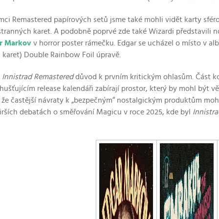
mci Remastered papírových setů jsme také mohli vidět karty sfér
tranných karet. A podobně poprvé zde také Wizardi představili n
r Markov
v horror poster rámečku. Edgar se ucházel o místo v alb
 karet) Double Rainbow Foil úpravě.
l
Innistrad Remastered
důvod k prvním kritickým ohlasům. Část k
ahušťujícím release kalendáři zabírají prostor, který by mohl b
 že častější návraty k „bezpečným“ nostalgickým produktům mohou
irších debatách o směřování Magicu v roce 2025, kde byl
Innistr