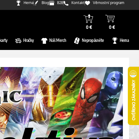
Herna
Blog
B2B
Kontakt
Věrnostní program
0 €
0 €
karty
Hračky
Náš Merch
Nepropásněte
Herna