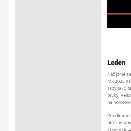
Leden
Než jsme se
rok 2025 ná
sady jako d
prvky. Velk
na hororovo
Pro dlouhol
obtížně do
které v dob