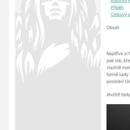
Klasický 
Příběh
Celkový s
Obsah
Nejdříve si
pak rok, kt
vlastně nor
formě sady
poslední Un
Jeviště ted