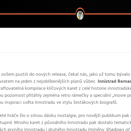
 ovšem pustili do nových release, čekal nás, jako už tomu bývalo 
vratem na jeden z nejoblíbenějších planů vůbec.
Innistrad Rema
raftovatelná kompilace klíčových karet z celé historie innistrads
ou pozornost přitáhly zejména retro rámečky a speciální „movie po
u inspiraci světa Innistradu ve stylu šestákových biografů.
eté hráče šlo o silnou dávku nostalgie, pro novější publikum pak
stupné. Mnoho karet z původního Innistradu pak dostalo temati
ách prvního Innistradu i druhého Innistradu (míněny
Shadows of 