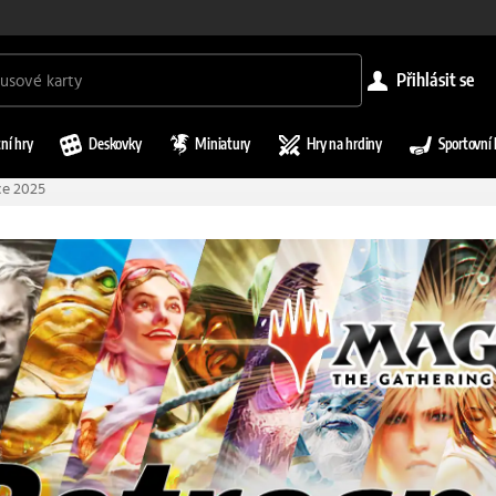
přihlásit se
ní hry
Deskovky
Miniatury
Hry na hrdiny
Sportovní 
ce 2025