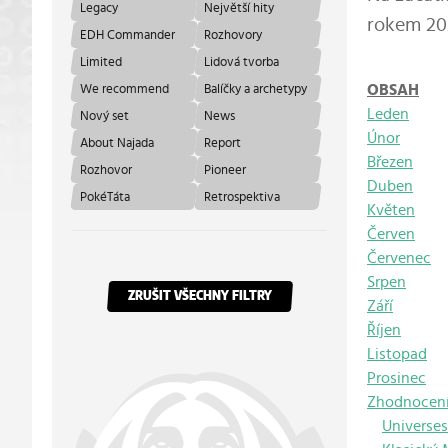
Legacy
Největší hity
rokem 20
EDH Commander
Rozhovory
Limited
Lidová tvorba
OBSAH
We recommend
Balíčky a archetypy
Leden
Nový set
News
Únor
About Najada
Report
Březen
Rozhovor
Pioneer
Duben
PokéTáta
Retrospektiva
Květen
Červen
Červenec
Srpen
ZRUŠIT VŠECHNY FILTRY
Září
Říjen
Listopad
Prosinec
Zhodnocení
Universe