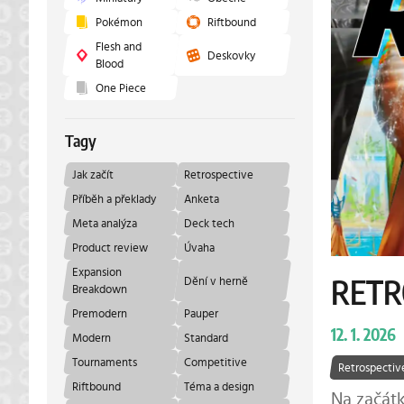
Pokémon
Riftbound
Flesh and
Deskovky
Blood
One Piece
Tagy
Jak začít
Retrospective
Příběh a překlady
Anketa
Meta analýza
Deck tech
Product review
Úvaha
Expansion
Dění v herně
RETR
Breakdown
Premodern
Pauper
12. 1. 2026
Modern
Standard
Tournaments
Competitive
Retrospectiv
Riftbound
Téma a design
Na začátk