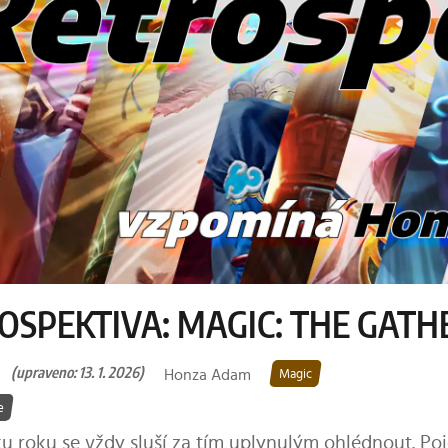
OSPEKTIVA: MAGIC: THE GATHE
(upraveno: 13. 1. 2026)
Honza Adam
Magic
e
u roku se vždy sluší za tím uplynulým ohlédnout. Poj