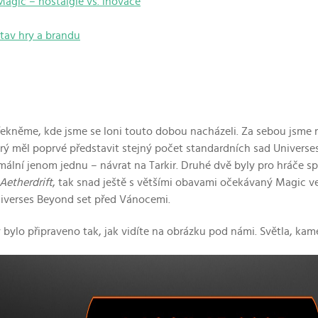
Magic – nostalgie vs. inovace
tav hry a brandu
 řekněme, kde jsme se loni touto dobou nacházeli. Za sebou jsme 
erý měl poprvé představit stejný počet standardních sad Universe
mální jenom jednu – návrat na Tarkir. Druhé dvě byly pro hráče
Aetherdrift
, tak snad ještě s většími obavami očekávaný Magic v
iverses Beyond set před Vánocemi.
y bylo připraveno tak, jak vidíte na obrázku pod námi. Světla, kam