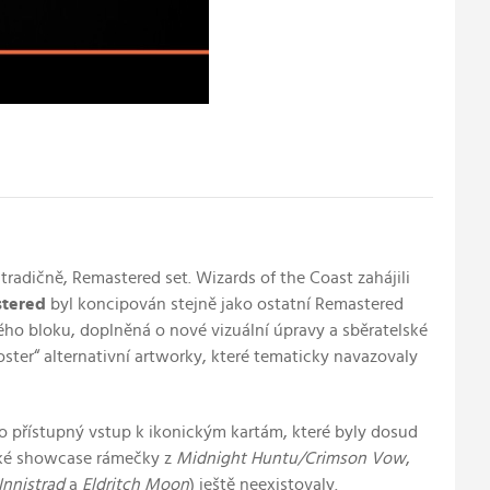
tradičně, Remastered set. Wizards of the Coast zahájili
stered
byl koncipován stejně jako ostatní Remastered
kého bloku, doplněná o nové vizuální úpravy a sběratelské
ster“ alternativní artworky, které tematicky navazovaly
 o přístupný vstup k ikonickým kartám, které byly dosud
cké showcase rámečky z
Midnight Huntu/Crimson Vow
,
Innistrad
a
Eldritch Moon
) ještě neexistovaly.