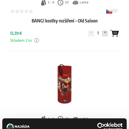
3 - 8
20'
Lehká
BANG! kostky rozšíření – Old Saloon
1
12.39 €
Skladem 2 ks
3 - 8
20'
Lehká