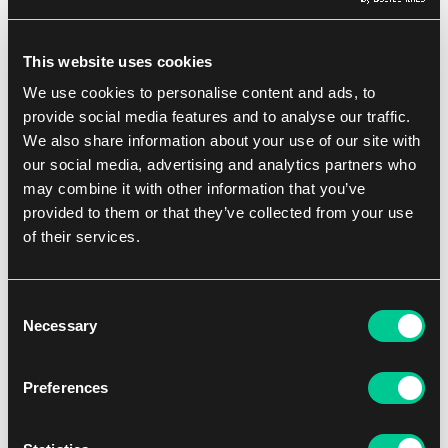
BANG! Kostková exploze
This website uses cookies
1
37.19 €
We use cookies to personalise content and ads, to
Skladem 1 ks
provide social media features and to analyse our traffic.
We also share information about your use of our site with
our social media, advertising and analytics partners who
may combine it with other information that you’ve
provided to them or that they’ve collected from your use
of their services.
Consent
Necessary
Selection
4 - 7
30'
Střední
Preferences
BANG! Údolí Stínů