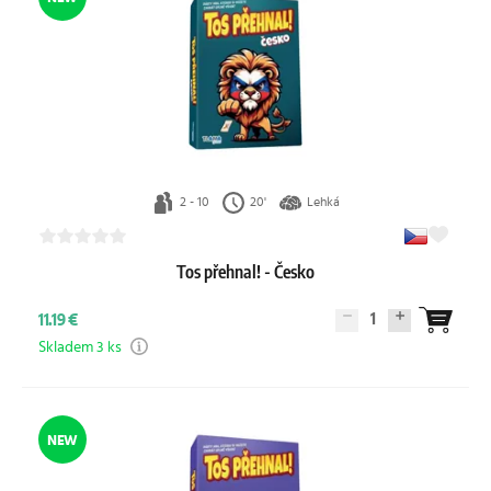
2 - 10
20'
Lehká
Tos přehnal! - Česko
1
11.19 €
Skladem 3 ks
NEW