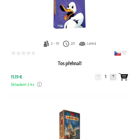
2 - 10
20'
Lehká
Tos přehnal!
1
11.19 €
Skladem 3 ks