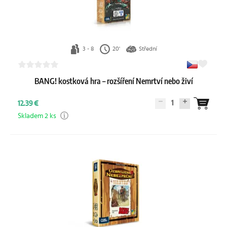
3 - 8
20'
Střední
BANG! kostková hra – rozšíření Nemrtví nebo živí
1
12.39 €
Skladem 2 ks