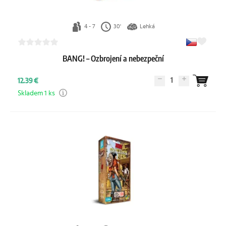
4 - 7
30'
Lehká
BANG! – Ozbrojení a nebezpeční
1
12.39 €
Skladem 1 ks