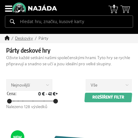
Párty
Deskovky
Párty deskové hry
Oživte každé setkání našimi společenskými hrami. Tyto hry se rychle
připravují a snadno se učí a jsou ideální pro velké skupiny.
Nejnovější
Vše
Cena:
0 €
-
41 €+
ROZŠÍŘENÝ FILTR
Nalezeno 128 výsledků
NEW