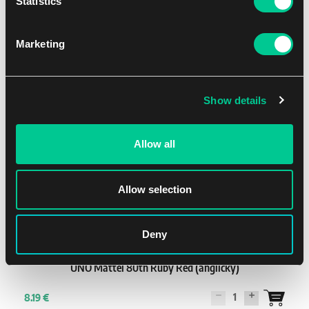
Statistics
1
5.39 €
Skladem 1 ks
Marketing
Show details
Allow all
Allow selection
2 - 10
30'
Lehká
Deny
UNO Mattel 80th Ruby Red (anglicky)
1
8.19 €