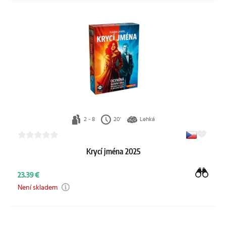
2 - 8
20'
Lehká
Krycí jména 2025
23.39 €
Není skladem