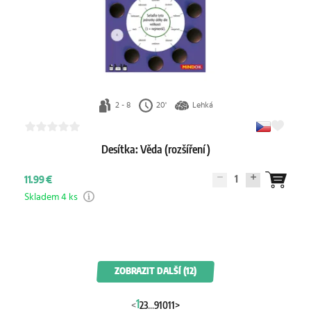
2 - 8
20'
Lehká
Desítka: Věda (rozšíření)
1
11.99 €
Skladem 4 ks
ZOBRAZIT DALŠÍ (12)
1
<
2
3
...
9
10
11
>