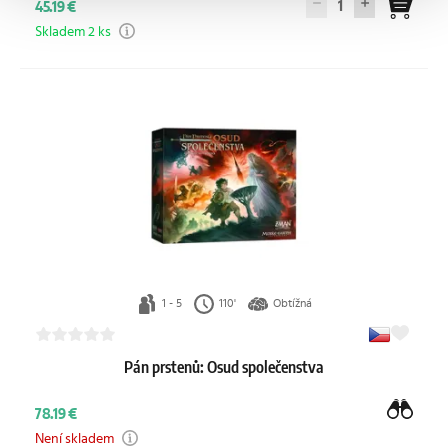
1
45.19 €
Skladem 2 ks
1 - 5
110'
Obtížná
Pán prstenů: Osud společenstva
78.19 €
Není skladem