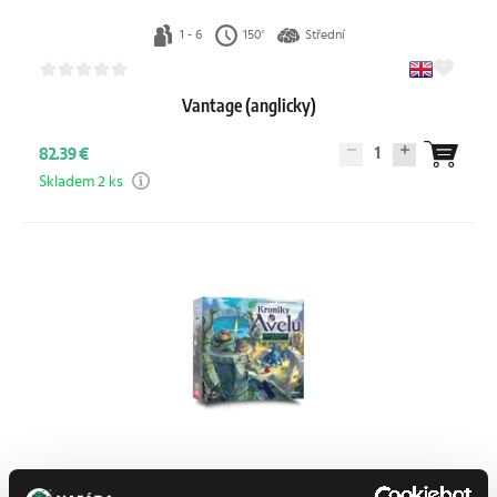
1 - 6
150'
Střední
Vantage (anglicky)
1
82.39 €
Skladem 2 ks
2 - 4
60'
Střední