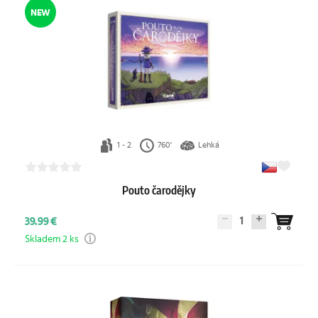
NEW
1 - 2
760'
Lehká
Pouto čarodějky
1
39.99 €
Skladem 2 ks