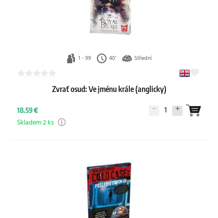
1 - 99
40'
Střední
Zvrať osud: Ve jménu krále (anglicky)
1
18.59 €
Skladem 2 ks