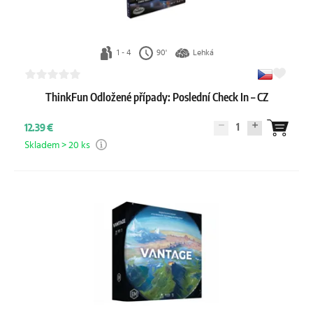
1 - 4
90'
Lehká
ThinkFun Odložené případy: Poslední Check In – CZ
1
12.39 €
Skladem > 20 ks