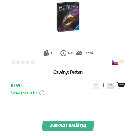
1 - 4
60'
Lehká
Ozvěny: Prsten
1
10.59 €
Skladem > 4 ks
ZOBRAZIT DALŠÍ (12)