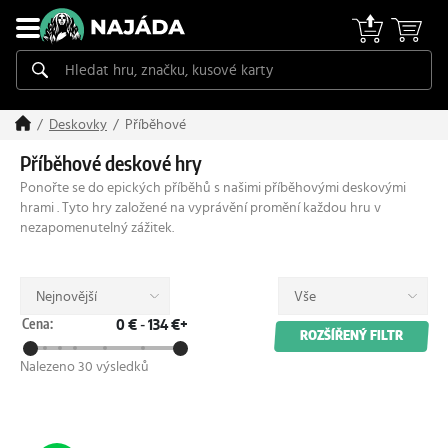
Příběhové
Deskovky
Příběhové deskové hry
Ponořte se do epických příběhů s našimi příběhovými deskovými
hrami . Tyto hry založené na vyprávění promění každou hru v
nezapomenutelný zážitek.
Nejnovější
Vše
Cena:
0 €
-
134 €+
ROZŠÍŘENÝ FILTR
Nalezeno 30 výsledků