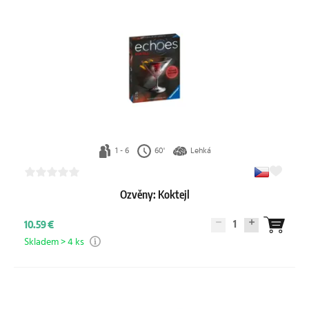
1 - 6
60'
Lehká
Ozvěny: Koktejl
1
10.59 €
Skladem > 4 ks