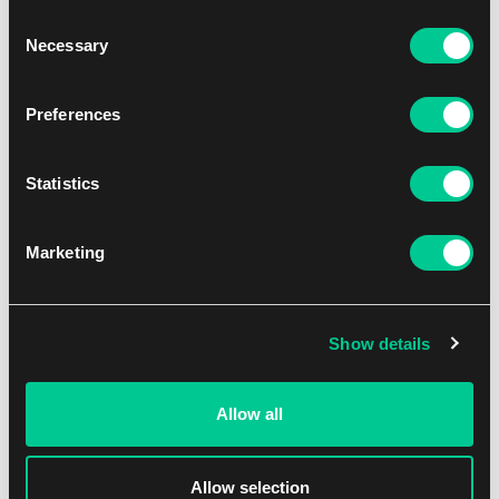
Warhammer 40k – Codex: Adeptus Mechanicus (10. edice)
Consent
Necessary
Selection
1
41.19 €
Skladem 2 ks
Preferences
Statistics
Marketing
Show details
Allow all
Warhammer 40k – Belisarius Cawl
1
45.19 €
Allow selection