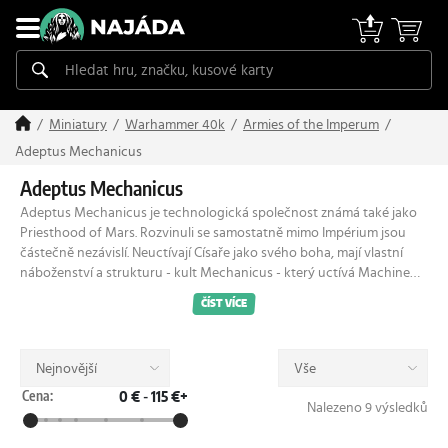
Miniatury
Warhammer 40k
Armies of the Imperum
Adeptus Mechanicus
Adeptus Mechanicus
Adeptus Mechanicus je technologická společnost známá také jako
Priesthood of Mars. Rozvinuli se samostatně mimo Impérium jsou
částečně nezávislí. Neuctívají Císaře jako svého boha, mají vlastní
náboženství a strukturu - kult Mechanicus - který uctívá Machine
Goda. Tech-Priesti kultu jsou kyberneticky vylepšeni a počet
ČÍST VÍCE
vylepšení závisí na jejich ranku v kultu. Členi společnosti se nerodí,
místo toho rostou v kádích do svoji dospělosti a vylézají z nich již s
vědomostmi nutnými k životu a práci.
Nejnovější
Vše
Cena:
0 €
-
115 €+
Nalezeno 9 výsledků