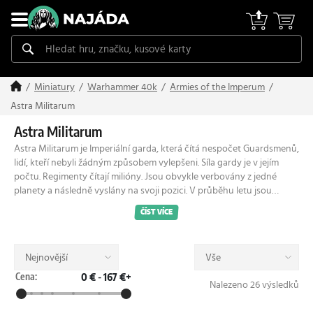
Miniatury
Warhammer 40k
Armies of the Imperum
Astra Militarum
Astra Militarum
Astra Militarum je Imperiální garda, která čítá nespočet Guardsmenů,
lidí, kteří nebyli žádným způsobem vylepšeni. Síla gardy je v jejím
počtu. Regimenty čítají milióny. Jsou obvykle verbovány z jedné
planety a následně vyslány na svoji pozici. V průběhu letu jsou
vycvičeni. Jedná se víceméně o dočasné jednotky. Ztráty v
ČÍST VÍCE
regimentech nejsou nahrazovány. Občas se zredukované regimenty
spojí do jednoho, ale i tak je čeká smrt v dalším konfliktu.
Nejnovější
Vše
Cena:
0 €
-
167 €+
Nalezeno 26 výsledků