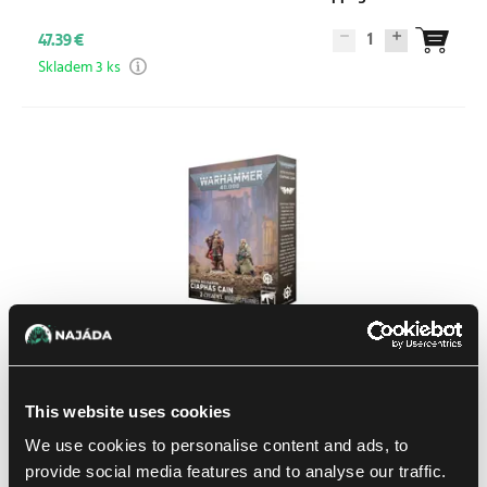
1
47.39 €
Skladem 3 ks
Warhammer 40k – Astra Militarum: Ciaphas Cain
This website uses cookies
We use cookies to personalise content and ads, to
34.99 €
provide social media features and to analyse our traffic.
Není skladem