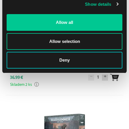
Show details
Allow all
Allow selection
Deny
Warhammer 40k – Astra Militarum: Death Korps of Krieg
1
36.99 €
Skladem 2 ks