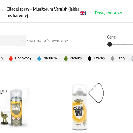
Citadel spray – Munitorum Varnish (lakier
Dostępne: 4 szt.
bezbarwny)
Cena:
Znaleziono 10 wyników
ały
Czerwony
Niebieski
Zielony
Czarny
Szary