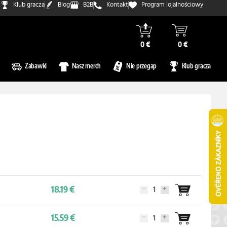
Klub gracza
Blog
B2B
Kontakt
Program lojalnościowy
0 €
0 €
Zabawki
Nasz merch
Nie przegap
Klub gracza
18.19 €
15.59 €