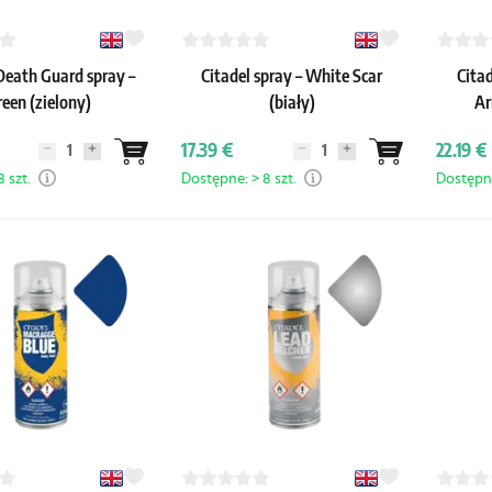
Death Guard spray –
Citadel spray – White Scar
Citad
een (zielony)
(biały)
Ar
17.39 €
22.19 €
 szt.
Dostępne: > 8 szt.
Dostępne