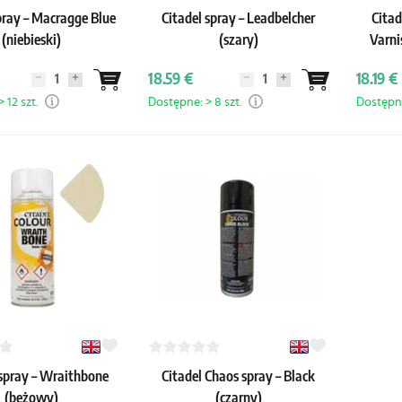
pray – Macragge Blue
Citadel spray – Leadbelcher
Citad
(niebieski)
(szary)
Varni
18.59 €
18.19 €
 12 szt.
Dostępne: > 8 szt.
Dostępne
 spray – Wraithbone
Citadel Chaos spray – Black
(beżowy)
(czarny)