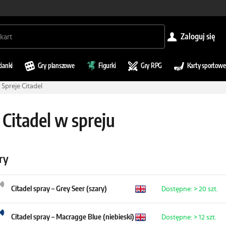
zaloguj się
cianki
Gry planszowe
Figurki
Gry RPG
Karty sportowe
Spreje Citadel
 Citadel w spreju
ry
Citadel spray – Grey Seer (szary)
Dostępne: > 20 szt.
Citadel spray – Macragge Blue (niebieski)
Dostępne: > 12 szt.