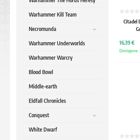
Warhammer The Horus Heresy
Warhammer Kill Team
Citadel 
Necromunda
Gr
16.39 €
Warhammer Underworlds
Dostępne: 3
Warhammer Warcry
Blood Bowl
Middle-earth
Eldfall Chronicles
Conquest
White Dwarf