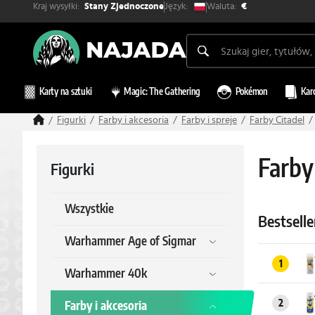
Kraj wysyłki:
Waluta:
Język:
Stany Zjednoczone
€
Karty na sztuki
Magic: The Gathering
Pokémon
Kar
Figurki
Farby i akcesoria
Farby i spreje
Farby Citadel
Farby
Figurki
Wszystkie
Bestselle
Warhammer Age of Sigmar
1
Warhammer 40k
2
Farby i akcesoria