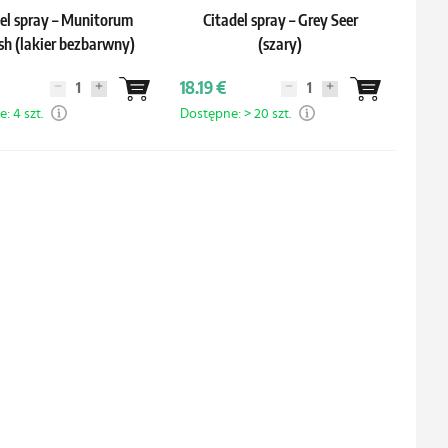
el spray – Munitorum
Citadel spray – Grey Seer
sh (lakier bezbarwny)
(szary)
18.19 €
: 4 szt.
Dostępne: > 20 szt.