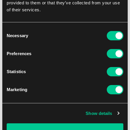
provided to them or that they’ve collected from your use
Spreje Vallejo
of their services.
Consent
Nowości
Necessary
Selection
NEW
Preferences
Statistics
Marketing
Warhammer 40k – Chaos
Space Marines: Raptors
Show details
(2026)
45.19 €