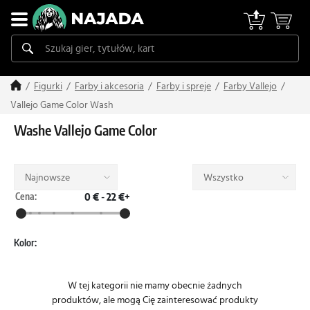
Figurki
Farby i akcesoria
Farby i spreje
Farby Vallejo
Vallejo Game Color Wash
Washe Vallejo Game Color
Najnowsze
Wszystko
Cena:
0 €
-
22 €+
Kolor:
W tej kategorii nie mamy obecnie żadnych
produktów, ale mogą Cię zainteresować produkty