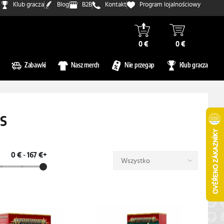
Klub gracza
Blog
B2B
Kontakt
Program lojalnościowy
0 €
0 €
Zabawki
Nasz merch
Nie przegap
Klub gracza
s
0 €
-
167 €+
Wszystko