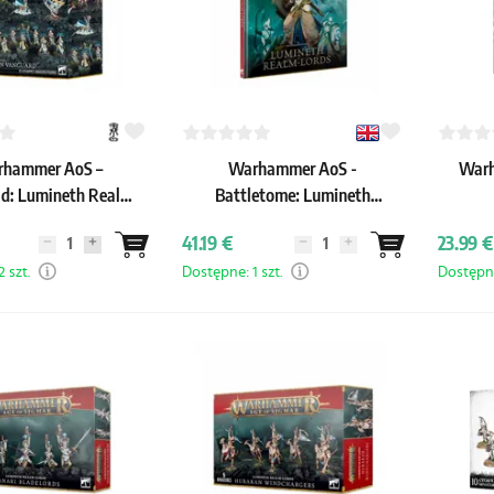
hammer AoS –
Warhammer AoS -
Warh
d: Lumineth Realm-
Battletome: Lumineth
- Hurakan Vanguard
Realm-lords (4. edycja)
41.19 €
23.99 €
 szt.
Dostępne: 1 szt.
Dostępne: