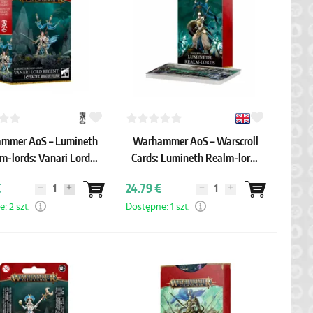
mmer AoS – Lumineth
Warhammer AoS – Warscroll
m-lords: Vanari Lord
Cards: Lumineth Realm-lords
Regent
(4th edition)
€
24.79 €
: 2 szt.
Dostępne: 1 szt.