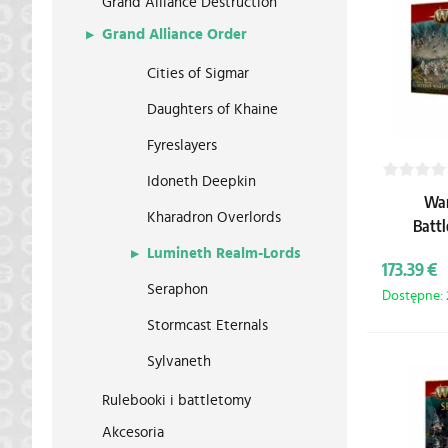
Grand Alliance Destruction
Grand Alliance Order
Cities of Sigmar
Daughters of Khaine
Fyreslayers
Idoneth Deepkin
War
Kharadron Overlords
Battl
Realms
Lumineth Realm-Lords
173.39 €
Seraphon
Dostępne: 2
Stormcast Eternals
Sylvaneth
Rulebooki i battletomy
Akcesoria