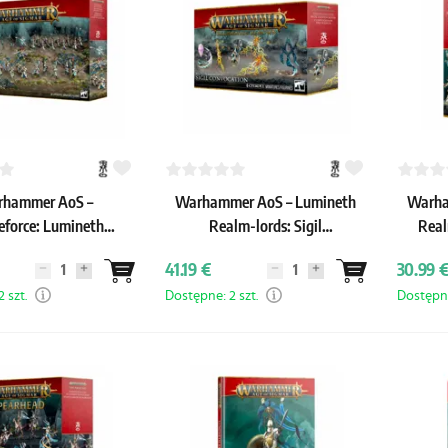
hammer AoS –
Warhammer AoS – Lumineth
Warha
eforce: Lumineth
Realm-lords: Sigil
Real
-lords - Iliathan
Convocation
41.19 €
30.99 
Warhost
 szt.
Dostępne: 2 szt.
Dostępne