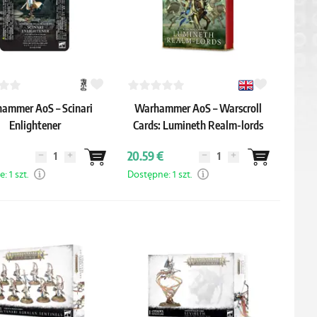
ammer AoS – Scinari
Warhammer AoS – Warscroll
Enlightener
Cards: Lumineth Realm-lords
20.59 €
 1 szt.
Dostępne: 1 szt.