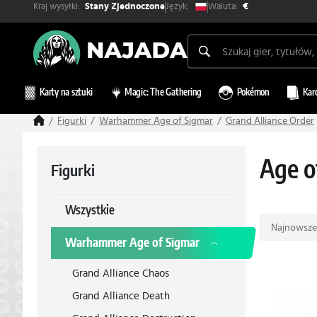
Kraj wysyłki:
Waluta:
Język:
Stany Zjednoczone
€
Karty na sztuki
Magic: The Gathering
Pokémon
Kar
Figurki
Warhammer Age of Sigmar
Grand Alliance Order
Age o
Figurki
Wszystkie
Najnowsze
Warhammer Age of Sigmar
Grand Alliance Chaos
Grand Alliance Death