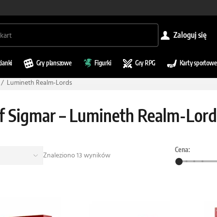
zaloguj się
cianki
Gry planszowe
Figurki
Gry RPG
Karty sportowe
Lumineth Realm-Lords
f Sigmar – Lumineth Realm-Lord
Cena:
Znaleziono 13 wyników