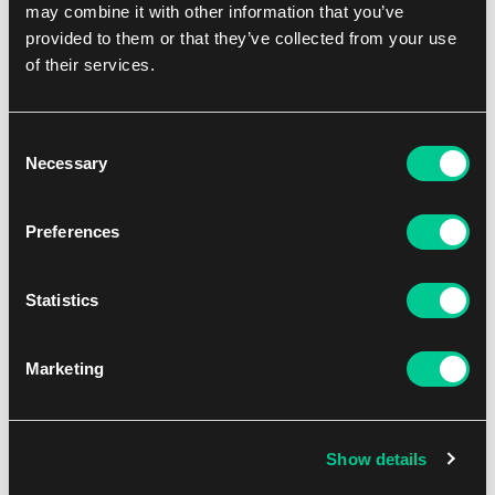
may combine it with other information that you’ve
provided to them or that they’ve collected from your use
of their services.
Consent
Necessary
Selection
Warhammer AoS – Cities of Sigmar: Erasmus Zonn the
Enlightened One
Preferences
1
49.59 €
Statistics
Dostępne: 2 szt.
Marketing
Show details