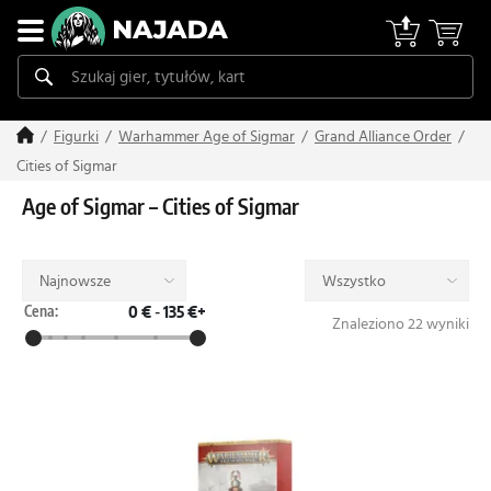
Figurki
Warhammer Age of Sigmar
Grand Alliance Order
Cities of Sigmar
Age of Sigmar – Cities of Sigmar
Najnowsze
Wszystko
Cena:
0 €
-
135 €+
Znaleziono 22 wyniki