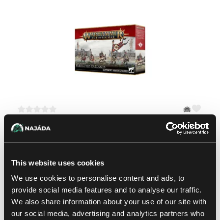
Warhammer AoS – Cities of Sigmar: Freeguild Gallants
1
43.39 €
Dostępne: 3 szt.
This website uses cookies
We use cookies to personalise content and ads, to
provide social media features and to analyse our traffic.
We also share information about your use of our site with
our social media, advertising and analytics partners who