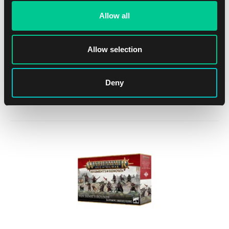
Allow all
Allow selection
Warhammer AoS – Cities of Sigmar: Freeguild Grenadiers
Deny
1
41.19 €
Dostępne: 2 szt.