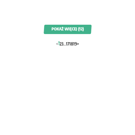
POKAŻ WIĘCEJ (12)
1
<
2
3
...
17
18
19
>