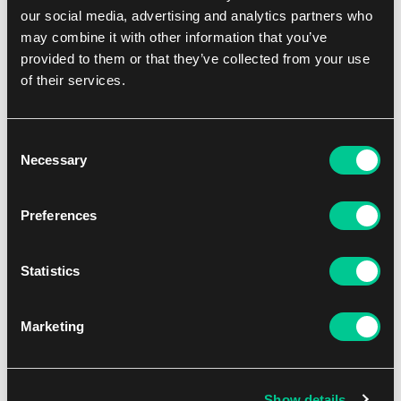
our social media, advertising and analytics partners who
NEW
may combine it with other information that you’ve
provided to them or that they’ve collected from your use
of their services.
Consent
Necessary
Selection
Q Workshop The Hobbit mata do gry - Thorin’s Company
Preferences
1
20.59 €
Statistics
Dostępne: 2 szt.
Marketing
NEW
Show details