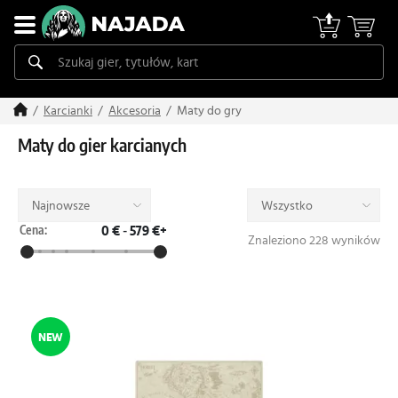
Maty do gry
Karcianki
Akcesoria
Maty do gier karcianych
Najnowsze
Wszystko
Cena:
0 €
-
579 €+
Znaleziono 228 wyników
NEW