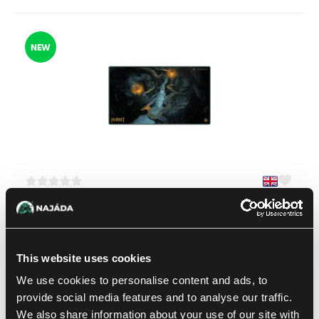
NEW
Ultimate Guard The Hobbit: "Thranduil's Kingdom" mata
do gry
1
15.59 €
This website uses cookies
Dostępne: 3 szt.
We use cookies to personalise content and ads, to
provide social media features and to analyse our traffic.
We also share information about your use of our site with