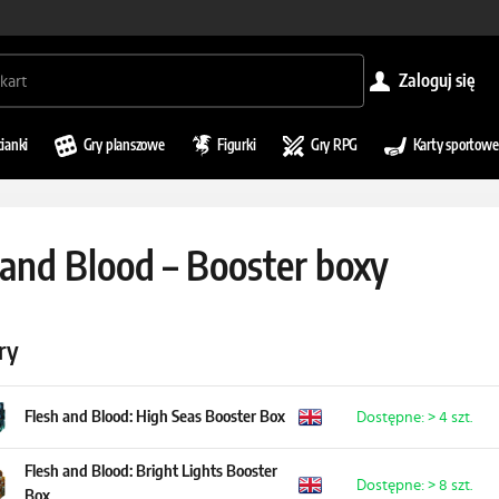
zaloguj się
cianki
Gry planszowe
Figurki
Gry RPG
Karty sportowe
 and Blood – Booster boxy
ry
Flesh and Blood: High Seas Booster Box
Dostępne: > 4 szt.
Flesh and Blood: Bright Lights Booster
Dostępne: > 8 szt.
Box