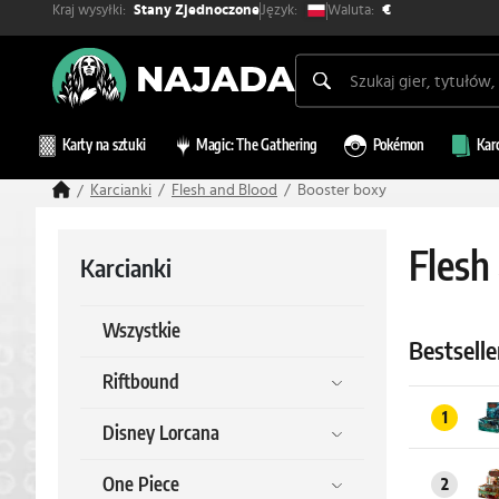
Kraj wysyłki:
Waluta:
Język:
Stany Zjednoczone
€
Karty na sztuki
Magic: The Gathering
Pokémon
Kar
Karcianki
Flesh and Blood
Booster boxy
Flesh
Karcianki
Wszystkie
Bestselle
Riftbound
1
Disney Lorcana
One Piece
2