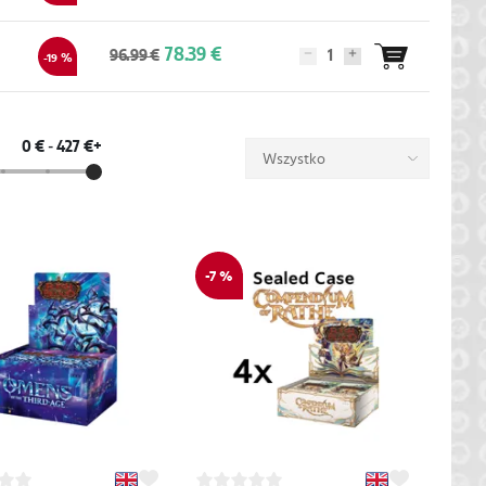
78.39 €
96.99 €
-19 %
0 €
-
427 €+
Wszystko
-7 %