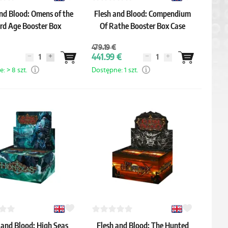
nd Blood: Omens of the
Flesh and Blood: Compendium
rd Age Booster Box
Of Rathe Booster Box Case
479.19 €
441.99 €
: > 8 szt.
Dostępne: 1 szt.
 and Blood: High Seas
Flesh and Blood: The Hunted