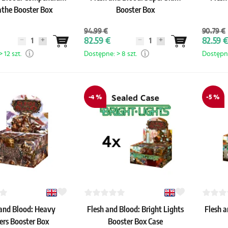
athe Booster Box
Booster Box
94.99 €
90.79 €
82.59 €
82.59 €
 12 szt.
Dostępne: > 8 szt.
Dostępne
-4 %
-5 %
 and Blood: Heavy
Flesh and Blood: Bright Lights
Flesh a
ers Booster Box
Booster Box Case