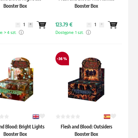
Booster Box
Booster Box
123.79 €
: > 4 szt.
Dostępne: 1 szt.
-36 %
nd Blood: Bright Lights
Flesh and Blood: Outsiders
Booster Box
Booster Box