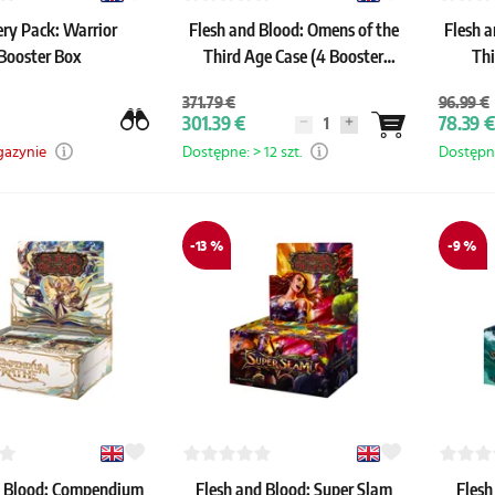
ry Pack: Warrior
Flesh and Blood: Omens of the
Flesh a
Booster Box
Third Age Case (4 Booster
Thi
Boxes)
371.79 €
96.99 €
301.39 €
78.39 €
gazynie
Dostępne: > 12 szt.
Dostępne
-13 %
-9 %
d Blood: Compendium
Flesh and Blood: Super Slam
Flesh