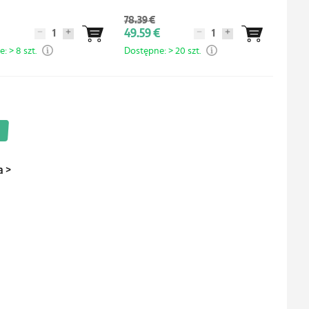
78.39 €
49.59 €
: > 8 szt.
Dostępne: > 20 szt.
a
>