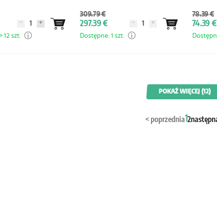
309.79 €
78.39 €
297.39 €
74.39 €
 12 szt.
Dostępne: 1 szt.
Dostępne
POKAŻ WIĘCEJ (12)
1
<
poprzednia
2
następn