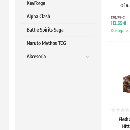
KeyForge
Of R
Alpha Clash
123.79 €
113.59 €
Battle Spirits Saga
Dostępne: >
Naruto Mythos TCG
Akcesoria
Flesh
Hitt