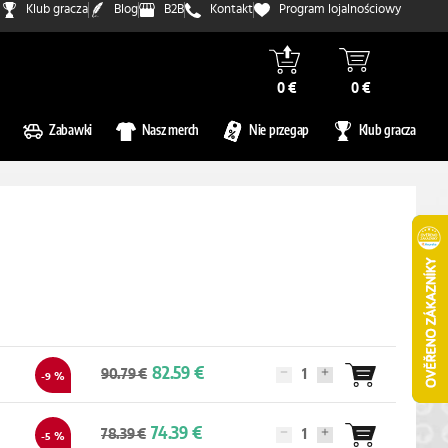
Klub gracza
Blog
B2B
Kontakt
Program lojalnościowy
0 €
0 €
Zabawki
Nasz merch
Nie przegap
Klub gracza
82.59 €
90.79 €
-9 %
74.39 €
78.39 €
-5 %