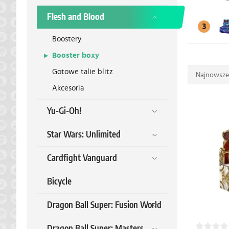
Flesh and Blood
3
Boostery
Booster boxy
Gotowe talie blitz
Najnowsze
Akcesoria
Yu-Gi-Oh!
Star Wars: Unlimited
Cardfight Vanguard
Bicycle
Dragon Ball Super: Fusion World
Dragon Ball Super: Masters