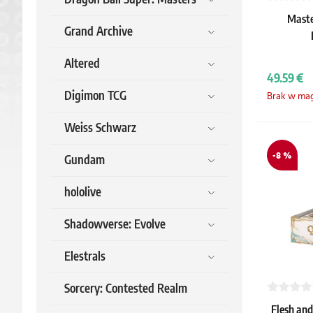
Maste
Grand Archive
Altered
49.59 €
Digimon TCG
Brak w ma
Weiss Schwarz
-8 %
Gundam
hololive
Shadowverse: Evolve
Elestrals
Sorcery: Contested Realm
Flesh an