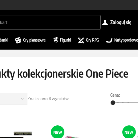
zaloguj się
cianki
Gry planszowe
Figurki
Gry RPG
Karty sportowe
kty kolekcjonerskie One Piece
Cena:
Znaleziono 6 wyników
NEW
NEW