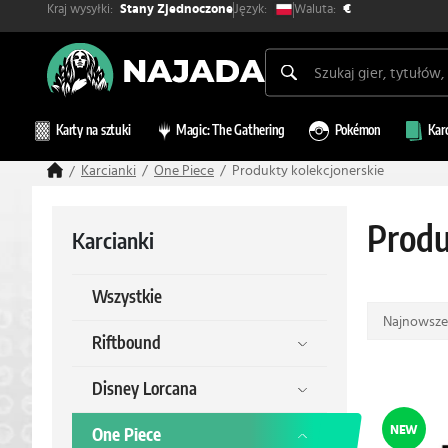
Kraj wysyłki:
Waluta:
Język:
Stany Zjednoczone
€
Karty na sztuki
Magic: The Gathering
Pokémon
Kar
Karcianki
One Piece
Produkty kolekcjonerskie
Produ
Karcianki
Wszystkie
Najnowsze
Riftbound
Disney Lorcana
NEW
One Piece