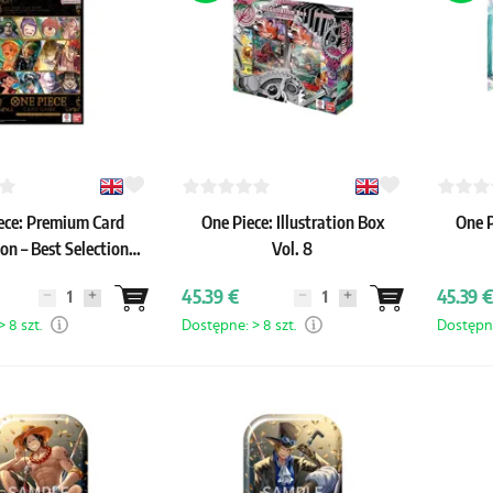
ece: Premium Card
One Piece: Illustration Box
One P
ion – Best Selection
Vol. 8
Vol. 6
45.39 €
45.39 €
 8 szt.
Dostępne: > 8 szt.
Dostępne