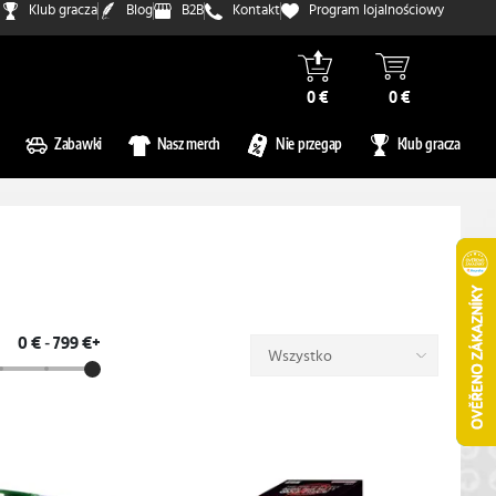
Klub gracza
Blog
B2B
Kontakt
Program lojalnościowy
0 €
0 €
Zabawki
Nasz merch
Nie przegap
Klub gracza
0 €
-
799 €+
Wszystko