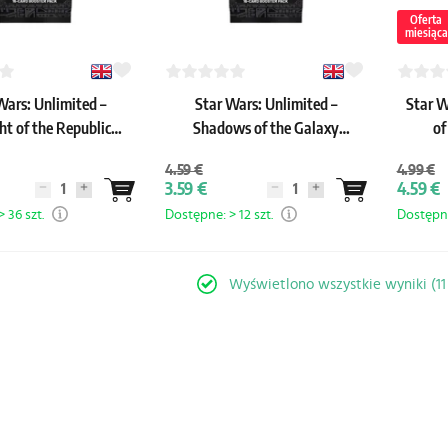
Oferta
miesiąca
Wars: Unlimited –
Star Wars: Unlimited –
Star W
ht of the Republic
Shadows of the Galaxy
of
Booster
Booster
4.59 €
4.99 €
3.59 €
4.59 €
 36 szt.
Dostępne: > 12 szt.
Dostępne
Wyświetlono wszystkie wyniki (1