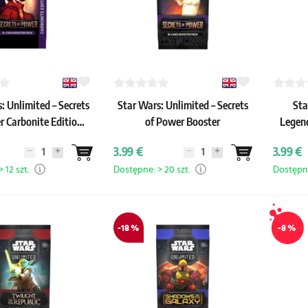
: Unlimited – Secrets
Star Wars: Unlimited – Secrets
Sta
r Carbonite Edition
of Power Booster
Legend
Booster
3.99 €
3.99 €
 12 szt.
Dostępne: > 20 szt.
Dostępne
-18 %
-8 %