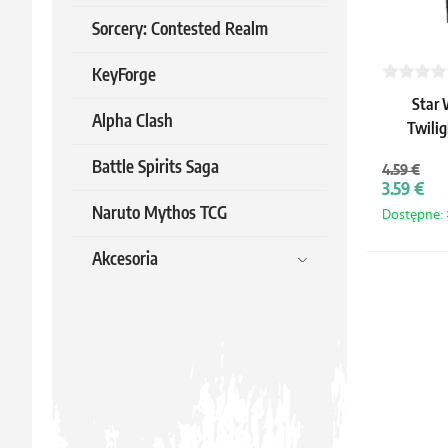
Sorcery: Contested Realm
KeyForge
Star 
Alpha Clash
Twilig
Battle Spirits Saga
4.59 €
3.59 €
Naruto Mythos TCG
Dostępne: >
Akcesoria