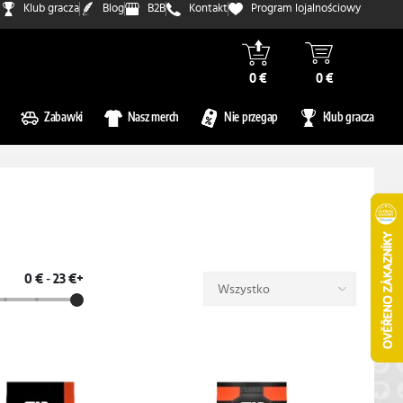
Klub gracza
Blog
B2B
Kontakt
Program lojalnościowy
0 €
0 €
Zabawki
Nasz merch
Nie przegap
Klub gracza
0 €
-
23 €+
Wszystko