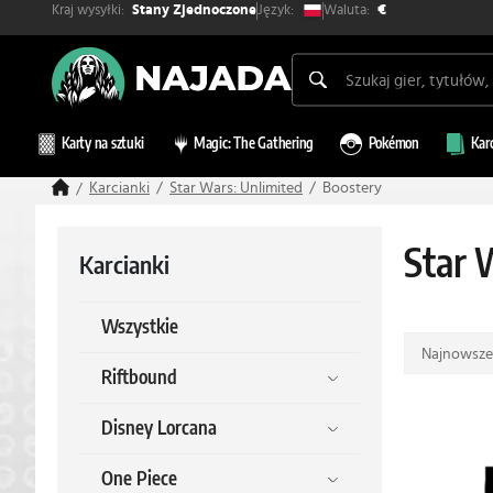
Kraj wysyłki:
Waluta:
Język:
Stany Zjednoczone
€
Karty na sztuki
Magic: The Gathering
Pokémon
Kar
Karcianki
Star Wars: Unlimited
Boostery
Star 
Karcianki
Wszystkie
Najnowsze
Riftbound
Disney Lorcana
One Piece