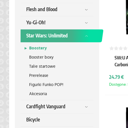
Flesh and Blood
Yu-Gi-Oh!
Star Wars: Unlimited
Boostery
Booster boxy
SW:U A
Carboni
Talie startowe
Prerelease
24.79 €
Figurki Funko POP!
Dostępne: >
Akcesoria
Cardfight Vanguard
Bicycle