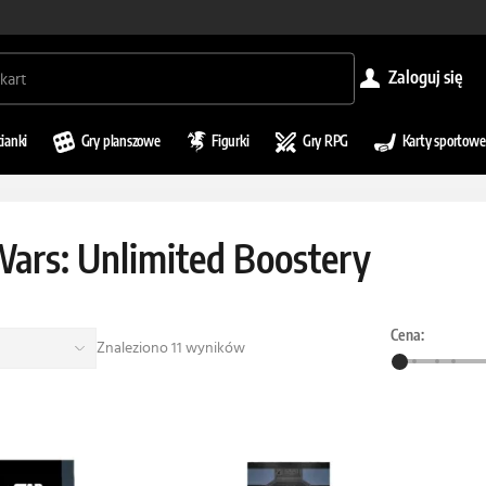
zaloguj się
cianki
Gry planszowe
Figurki
Gry RPG
Karty sportowe
Wars: Unlimited Boostery
Cena:
Znaleziono 11 wyników