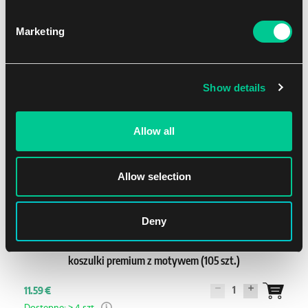
1
12.39 €
Marketing
Dostępne: > 8 szt.
Show details
Allow all
Allow selection
Deny
Gamegenic Marvel Super Heroes: "The Fantastic Four"
koszulki premium z motywem (105 szt.)
1
11.59 €