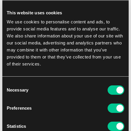
Gamegenic Marvel Super Heroes: "Comic Burst Red"
Premium Double Sleeving Pack
This website uses cookies
We use cookies to personalise content and ads, to
1
12.39 €
provide social media features and to analyse our traffic.
Dostępne: 1 szt.
We also share information about your use of our site with
our social media, advertising and analytics partners who
may combine it with other information that you’ve
provided to them or that they’ve collected from your use
of their services.
Consent
Necessary
Selection
Preferences
Gamegenic Marvel Super Heroes: "Comic Burst Black"
Premium Double Sleeving Pack
Statistics