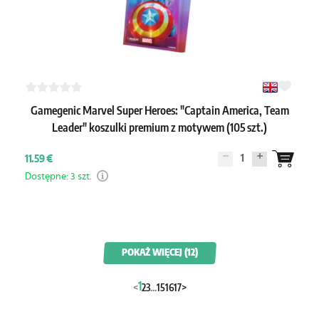
Gamegenic Marvel Super Heroes: "Captain America, Team
Leader" koszulki premium z motywem (105 szt.)
1
11.59 €
Dostępne: 3 szt.
POKAŻ WIĘCEJ (12)
1
<
2
3
...
15
16
17
>