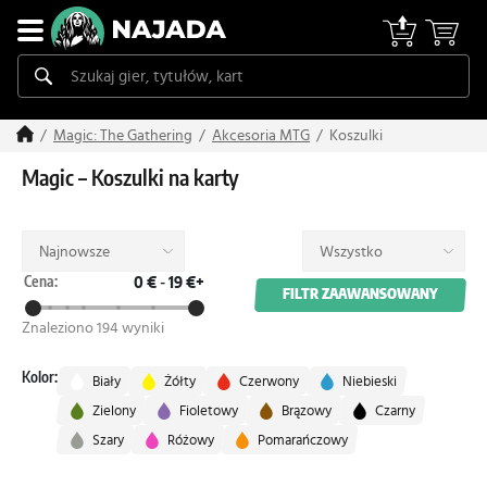
Koszulki
Magic: The Gathering
Akcesoria MTG
Magic – Koszulki na karty
Najnowsze
Wszystko
Cena:
0 €
-
19 €+
FILTR ZAAWANSOWANY
Znaleziono 194 wyniki
Kolor:
Biały
Żółty
Czerwony
Niebieski
Zielony
Fioletowy
Brązowy
Czarny
Szary
Różowy
Pomarańczowy