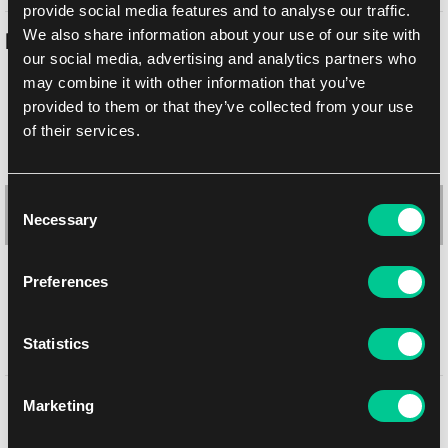
provide social media features and to analyse our traffic.
We also share information about your use of our site with
Podobne produkty
our social media, advertising and analytics partners who
may combine it with other information that you’ve
provided to them or that they’ve collected from your use
of their services.
Consent
Necessary
Selection
Preferences
Statistics
Ultimate Guard Magic: The Gathering | Teenage Mutant Ninja
Turtles: "Leonardo's Technique" mata do gry
Może Ci się spodobać
Marketing
1
14.39 €
Dostępne: 3 szt.