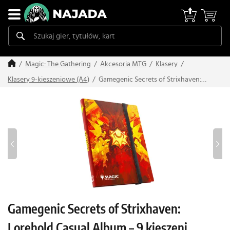
Magic: The Gathering
Akcesoria MTG
Klasery
Gamegenic Secrets of Strixhaven:
Klasery 9-kieszeniowe (A4)
Lorehold Casual Album – 9 kieszeni
Gamegenic Secrets of Strixhaven:
Lorehold Casual Album – 9 kieszeni