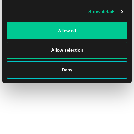
Show details
NEW
Allow all
Allow selection
Deny
Ultra PRO The Elder Scrolls: Mages Guild PRO-Binder – 9
kieszeni
1
31.59 €
Dostępne: 2 szt.