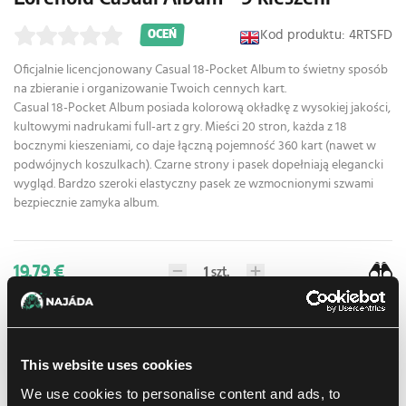
Kod produktu: 4RTSFD
OCEŃ
Oficjalnie licencjonowany Casual 18-Pocket Album to świetny sposób
na zbieranie i organizowanie Twoich cennych kart.
Casual 18-Pocket Album posiada kolorową okładkę z wysokiej jakości,
kultowymi nadrukami full-art z gry. Mieści 20 stron, każda z 18
bocznymi kieszeniami, co daje łączną pojemność 360 kart (nawet w
podwójnych koszulkach). Czarne strony i pasek dopełniają elegancki
wygląd. Bardzo szeroki elastyczny pasek ze wzmocnionymi szwami
bezpiecznie zamyka album.
19.79 €
1
szt.
W sklepie Praga:
(0)
W sklepie Brno:
(0)
Brak w magazynie
This website uses cookies
Dodaj do listy zakupów
We use cookies to personalise content and ads, to