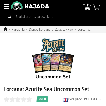
Lorcana:
Karcianki
Disney Lorcana
Zestawy kart
Azurite Sea
Uncommon
Set
Lorcana: Azurite Sea Uncommon Set
Kod produktu: E8JGSC
OCEŃ