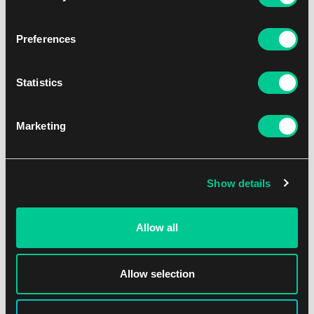
NEW
Preferences
Statistics
Marketing
Lorcana: Attack of the Vine! – Uncommon Set
Show details
1
7.79 €
Allow all
Dostępne: > 36 szt.
Allow selection