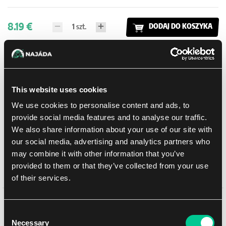
8.19 €
1
szt.
DODAJ DO KOSZYKA
W sklepie Praga:
(0)
W sklepie Brno:
(0)
Dostępne: > 20 szt.
This website uses cookies
Dodaj do listy zakupów
We use cookies to personalise content and ads, to
provide social media features and to analyse our traffic.
Metody dostawy
We also share information about your use of our site with
UPS
11.08.2026
our social media, advertising and analytics partners who
may combine it with other information that you’ve
Odbiór osobisty w sklepie Brno
10.08.2026
provided to them or that they’ve collected from your use
Odbiór osobisty w sklepie Brno
10.08.2026
of their services.
Może Ci się spodobać
Consent
Necessary
Selection