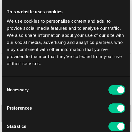
This website uses cookies
Metody dostawy
We use cookies to personalise content and ads, to
UPS
11.08.2026
provide social media features and to analyse our traffic.
Odbiór osobisty w sklepie Brno
10.08.2026
We also share information about your use of our site with
Odbiór osobisty w sklepie Brno
10.08.2026
our social media, advertising and analytics partners who
may combine it with other information that you’ve
provided to them or that they’ve collected from your use
Podobne produkty
of their services.
Consent
Necessary
Selection
Preferences
Statistics