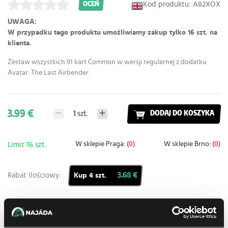
Kod produktu: A82XOX
OCEŃ
UWAGA:
W przypadku tego produktu umożliwiamy zakup tylko 16 szt. na
klienta.
Zestaw wszystkich 91 kart Common w wersji regularnej z dodatku
Avatar: The Last Airbender.
3.99 €
1
szt.
DODAJ DO KOSZYKA
W sklepie Praga:
(0)
W sklepie Brno:
(0)
Limit 16 szt.
Rabat Ilościowy:
3.68 €
Kup 4 szt.
Dodaj do listy zakupów