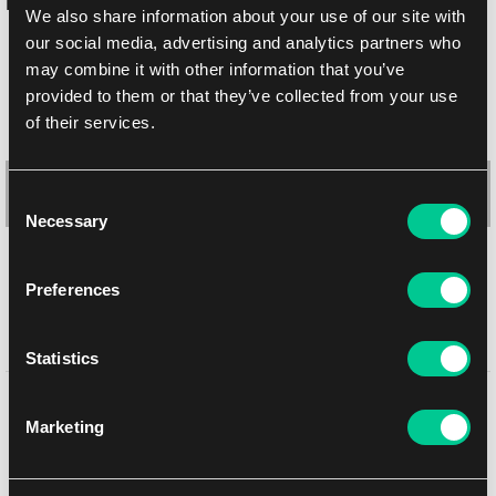
Podobne produkty
We also share information about your use of our site with
our social media, advertising and analytics partners who
may combine it with other information that you’ve
provided to them or that they’ve collected from your use
of their services.
Consent
Necessary
Selection
Preferences
Ultimate Guard Squaroes Boulder Deck Case 100+ (SpongeBob
Statistics
SquarePants: Pearl)
Może Ci się spodobać
1
19.39 €
Marketing
Dostępne: 1 szt.