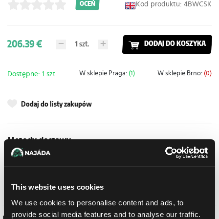
Kod produktu: 4BWCSK
OCEŃ
206.39 €
1
szt.
DODAJ DO KOSZYKA
W sklepie Praga:
(1)
W sklepie Brno:
(0)
Dostępne: 1 szt.
Dodaj do listy zakupów
Metody dostawy
UPS
14.08.2026
Odbiór osobisty w sklepie Brno
10.08.2026
Odbiór osobisty w sklepie Brno
10.08.2026
This website uses cookies
We use cookies to personalise content and ads, to
provide social media features and to analyse our traffic.