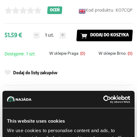
Kod produktu: KO7CQP
OCEŃ
51.59 €
1
szt.
DODAJ DO KOSZYKA
W sklepie Praga:
(0)
W sklepie Brno:
(0)
Dostępne: 1 szt.
Dodaj do listy zakupów
Metody dostawy
UPS
14.08.2026
Odbiór osobisty w sklepie Brno
11.08.2026
This website uses cookies
Odbiór osobisty w sklepie Brno
11.08.2026
We use cookies to personalise content and ads, to