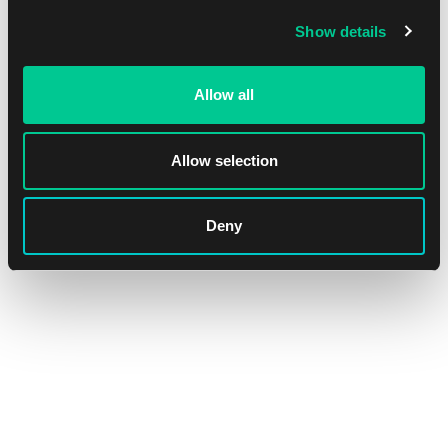
Show details
Allow all
Allow selection
Deny
Magic: The Gathering | Avatar: The Last Airbender: "Tea
Time at the Jasmine Dragon" Scene Box
1
41.19 €
Dostępne: > 4 szt.