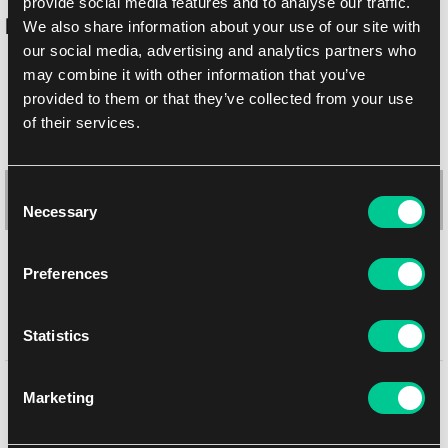
provide social media features and to analyse our traffic.
Podobne produkty
We also share information about your use of our site with
our social media, advertising and analytics partners who
may combine it with other information that you’ve
provided to them or that they’ve collected from your use
of their services.
Consent
Necessary
Selection
Preferences
Album kolekcjonerski Chance Liga 2024/25 – 2. seria
Statistics
1
18.59 €
Może Ci się spodobać
Marketing
Dostępne: 3 szt.