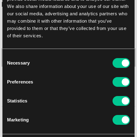
Podobne produkty
We also share information about your use of our site with
our social media, advertising and analytics partners who
may combine it with other information that you’ve
provided to them or that they’ve collected from your use
of their services.
Consent
Necessary
Selection
Preferences
Ultra PRO Pro-Gloss Deck Protector koszulki – Light Blue
Statistics
(jasnoniebieskie, 50 szt.)
Może Ci się spodobać
1
3.19 €
Marketing
Dostępne: > 12 szt.