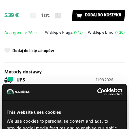
5.39 €
1
szt.
DODAJ DO KOSZYKA
W sklepie Praga:
(> 12)
W sklepie Brno:
(> 20)
Dostępne: > 36 szt.
Dodaj do listy zakupów
Metody dostawy
UPS
11.08.2026
Odbiór osobisty w sklepie
Jeszcze dzisiaj
06.08.2026
Brno
Odbiór osobisty w sklepie
Jeszcze dzisiaj
06.08.2026
Brno
This website uses cookies
We use cookies to personalise content and ads, to
provide social media features and to analyse our traffic.