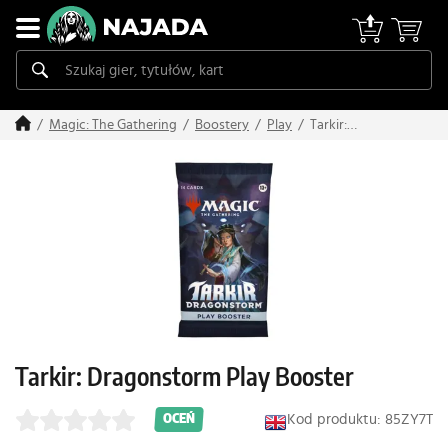
Tarkir:
Magic: The Gathering
Boostery
Play
Dragonstorm
Play Booster
Tarkir: Dragonstorm Play Booster
Kod produktu: 85ZY7T
OCEŃ