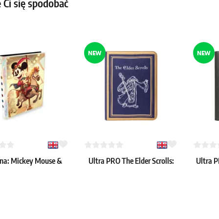
 Ci się spodobać
 4 szt.
Dostępne: > 4 szt.
Dostępne
NEW
NEW
na: Mickey Mouse &
Ultra PRO The Elder Scrolls:
Ultra 
 Mouse portfolio – 9
Mages Guild PRO-Binder – 9
PRO-
kieszeni
kieszeni
31.79 €
23.99 €
: > 8 szt.
Dostępne: 2 szt.
Dostępne: