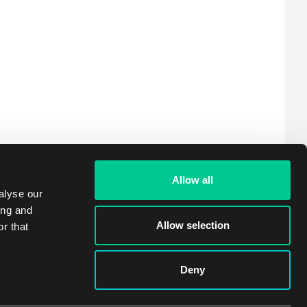
Allow all
alyse our
ing and
Allow selection
r that
Deny