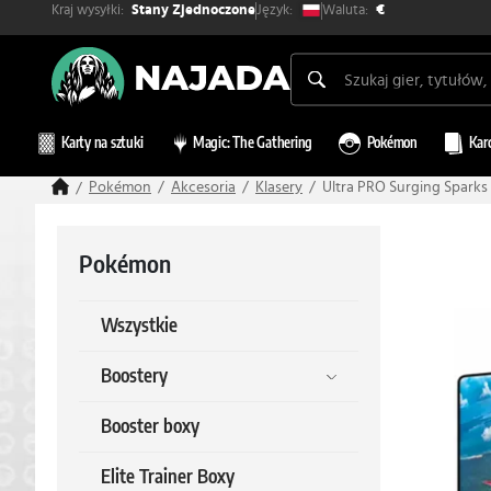
Kraj wysyłki:
Waluta:
Język:
Stany Zjednoczone
€
Karty na sztuki
Magic: The Gathering
Pokémon
Kar
Pokémon
Akcesoria
Klasery
Ultra PRO Surging Sparks 
Pokémon
Wszystkie
Boostery
Booster boxy
Elite Trainer Boxy