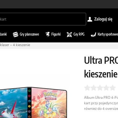
zaloguj się
cianki
Gry planszowe
Figurki
Gry RPG
Karty sportowe
klaser – 4 kieszenie
Ultra PRO
kieszenie
Album Ultra PRO 4-Poc
kart przy pojedynczy
również do 4 oversize