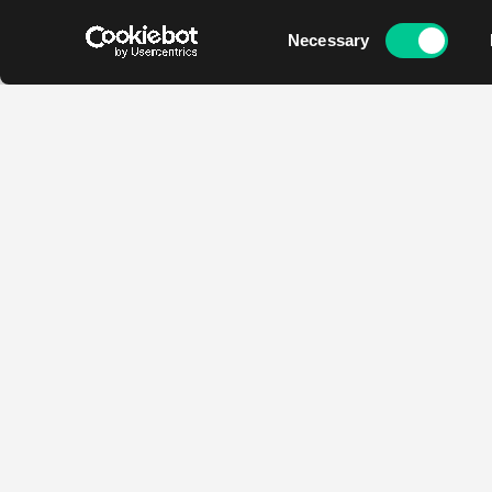
Consent
Necessary
Selection
Kontakt
Godziny otwarcia
Najada
Pon - Pt
Ondrickova 2166/14
12:00 - 19:00