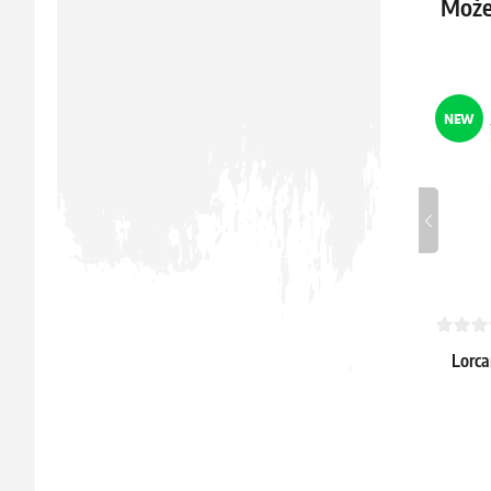
Może
Dostępne: >
NEW
Lorca
Minnie
22.19 €
Dostępne