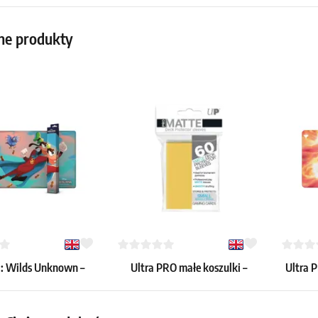
ne produkty
: Wilds Unknown –
Ultra PRO małe koszulki –
Ultra 
fy - Super Goof"
Matte Yellow (matowe, żółte,
"Flare
Playmat
60 szt.)
3.59 €
18.59 €