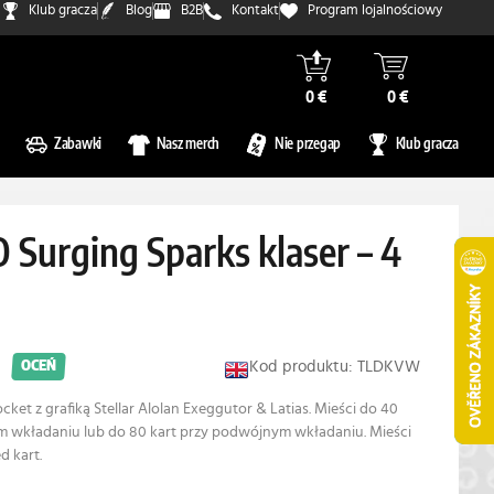
Klub gracza
Blog
B2B
Kontakt
Program lojalnościowy
0 €
0 €
Zabawki
Nasz merch
Nie przegap
Klub gracza
 Surging Sparks klaser – 4
Kod produktu: TLDKVW
OCEŃ
ket z grafiką Stellar Alolan Exeggutor & Latias. Mieści do 40
m wkładaniu lub do 80 kart przy podwójnym wkładaniu. Mieści
d kart.