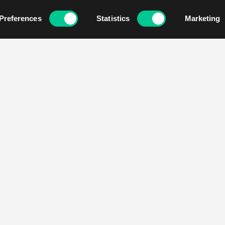
Preferences
Statistics
Marketing
O Najadzie
Jak kupować
Kontakt
Pomysły na prezent
Pracuj z nami
Metody dostawy